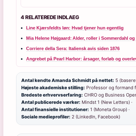
4 RELATEREDE INDLAEG
Line Kjærsfeldts løn: Hvad tjener hun egentlig
Mia Helene Højgaard: Alder, roller i Sommerdahl og
Corriere della Sera: Italiensk avis siden 1876
Angrebet på Pearl Harbor: årsager, forløb og overl
Antal kendte Amanda Schmidt på nettet:
5 (baseret
Højeste akademiske stilling:
Professor og formand f
Bredeste erhvervserfaring:
CHRO og Business Operat
Antal publicerede værker:
Mindst 1 (New Letters) ·
Antal finansielle institutioner:
1 (Moneta Group) ·
Sociale medieprofiler:
2 (LinkedIn, Facebook)