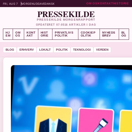
OM OS
KONTAKT
HISTORIE
FRI, AUG 7
MORGENUDGAVE
DANSK
PRESSEKILDE
PRESSEKILDE MORGENRAPPORT
OPDATERET 07:05
16 ARTIKLER I DAG
HJ
OM
KONT
HIST
PRIVATLIVS
COOKIEP
NYHEDS
BL
EM
OS
AKT
ORIE
POLITIK
OLITIK
BREV
OG
BLOG
ERHVERV
LOKALT
POLITIK
TEKNOLOGI
VERDEN