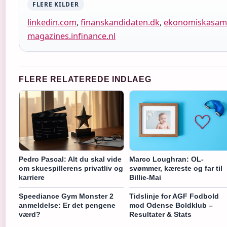
FLERE KILDER
linkedin.com
,
finanskandidaten.dk
,
ekonomiskasamf
magazines.infinance.nl
FLERE RELATEREDE INDLAEG
Pedro Pascal: Alt du skal vide
Marco Loughran: OL-
om skuespillerens privatliv og
svømmer, kæreste og far til
karriere
Billie-Mai
Speediance Gym Monster 2
Tidslinje for AGF Fodbold
anmeldelse: Er det pengene
mod Odense Boldklub –
værd?
Resultater & Stats