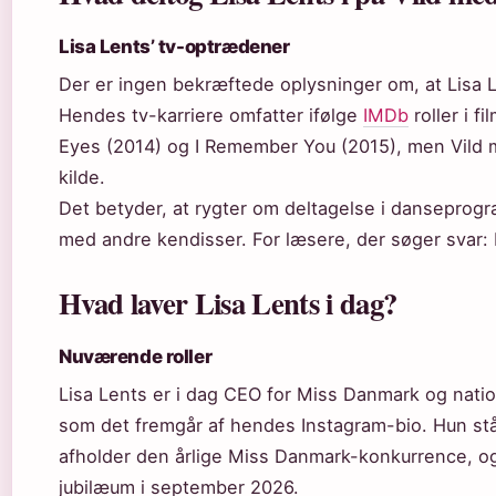
Lisa Lents’ tv-optrædener
Der er ingen bekræftede oplysninger om, at Lisa L
Hendes tv-karriere omfatter ifølge
IMDb
roller i f
Eyes (2014) og I Remember You (2015), men Vild me
kilde.
Det betyder, at rygter om deltagelse i danseprog
med andre kendisser. For læsere, der søger svar: 
Hvad laver Lisa Lents i dag?
Nuværende roller
Lisa Lents er i dag CEO for Miss Danmark og natio
som det fremgår af hendes Instagram-bio. Hun står
afholder den årlige Miss Danmark-konkurrence, og 
jubilæum i september 2026.