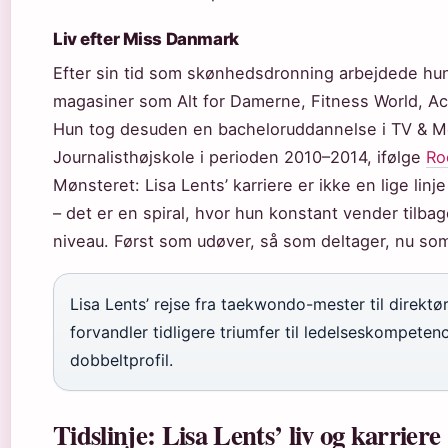
Liv efter Miss Danmark
Efter sin tid som skønhedsdronning arbejdede hun
magasiner som Alt for Damerne, Fitness World, Ac
Hun tog desuden en bacheloruddannelse i TV & 
Journalisthøjskole i perioden 2010–2014, ifølge
Ro
Mønsteret: Lisa Lents’ karriere er ikke en lige li
– det er en spiral, hvor hun konstant vender tilbag
niveau. Først som udøver, så som deltager, nu som
Lisa Lents’ rejse fra taekwondo-mester til direktø
forvandler tidligere triumfer til ledelseskompeten
dobbeltprofil.
Tidslinje: Lisa Lents’ liv og karriere