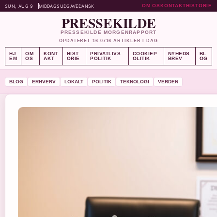
OM OS
KONTAKT
HISTORIE
SUN, AUG 9
MIDDAGSUDGAVE
DANSK
PRESSEKILDE
PRESSEKILDE MORGENRAPPORT
OPDATERET 16:07
16 ARTIKLER I DAG
HJ
OM
KONT
HIST
PRIVATLIVS
COOKIEP
NYHEDS
BL
EM
OS
AKT
ORIE
POLITIK
OLITIK
BREV
OG
BLOG
ERHVERV
LOKALT
POLITIK
TEKNOLOGI
VERDEN