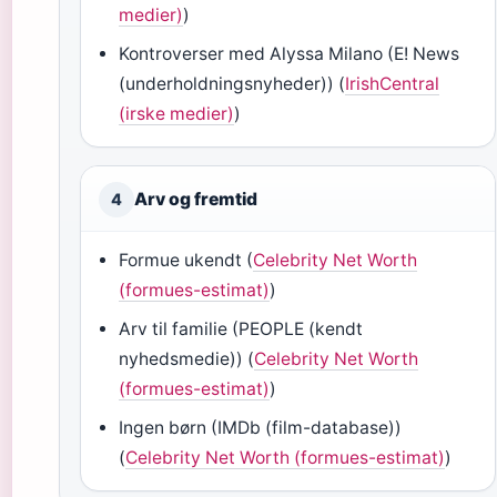
medier)
)
Kontroverser med Alyssa Milano (E! News
(underholdningsnyheder)) (
IrishCentral
(irske medier)
)
Arv og fremtid
4
Formue ukendt (
Celebrity Net Worth
(formues-estimat)
)
Arv til familie (PEOPLE (kendt
nyhedsmedie)) (
Celebrity Net Worth
(formues-estimat)
)
Ingen børn (IMDb (film-database))
(
Celebrity Net Worth (formues-estimat)
)