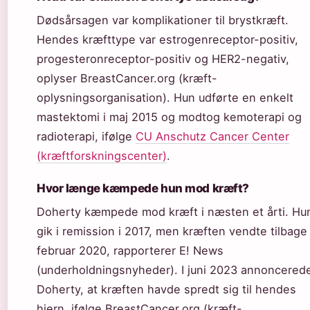
Dødsårsagen var komplikationer til brystkræft.
Hendes kræfttype var estrogenreceptor-positiv,
progesteronreceptor-positiv og HER2-negativ,
oplyser BreastCancer.org (kræft-
oplysningsorganisation). Hun udførte en enkelt
mastektomi i maj 2015 og modtog kemoterapi og
radioterapi, ifølge
CU Anschutz Cancer Center
(kræftforskningscenter)
.
Hvor længe kæmpede hun mod kræft?
Doherty kæmpede mod kræft i næsten et årti. Hu
gik i remission i 2017, men kræften vendte tilbage 
februar 2020, rapporterer E! News
(underholdningsnyheder). I juni 2023 annoncered
Doherty, at kræften havde spredt sig til hendes
hjern, ifølge BreastCancer.org (kræft-