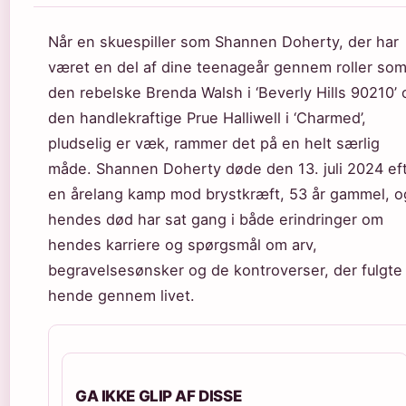
Når en skuespiller som Shannen Doherty, der har
været en del af dine teenageår gennem roller so
den rebelske Brenda Walsh i ‘Beverly Hills 90210’ 
den handlekraftige Prue Halliwell i ‘Charmed’,
pludselig er væk, rammer det på en helt særlig
måde. Shannen Doherty døde den 13. juli 2024 ef
en årelang kamp mod brystkræft, 53 år gammel, o
hendes død har sat gang i både erindringer om
hendes karriere og spørgsmål om arv,
begravelsesønsker og de kontroverser, der fulgte
hende gennem livet.
GA IKKE GLIP AF DISSE