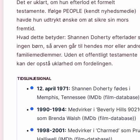
Det er uklart, om hun efterlod et formelt
testamente. Ifølge PEOPLE (kendt nyhedsmedie)
havde hun udtrykt ønske om at sikre sin mors
fremtid.
Hvad dette betyder: Shannen Doherty efterlader s
ingen børn, så arven går til hendes mor eller andr
familiemedlemmer. Uden et offentligt testamente
kan der opstå uklarhed om fordelingen.
TIDSLINJESIGNAL
12. april 1971:
Shannen Doherty fødes i
Memphis, Tennessee (IMDb (film-database)
1990-1994:
Medvirker i ‘Beverly Hills 9021
som Brenda Walsh (IMDb (film-database))
1998-2001:
Medvirker i ‘Charmed’ som Pr
Halliwell (IMDb (film-database))