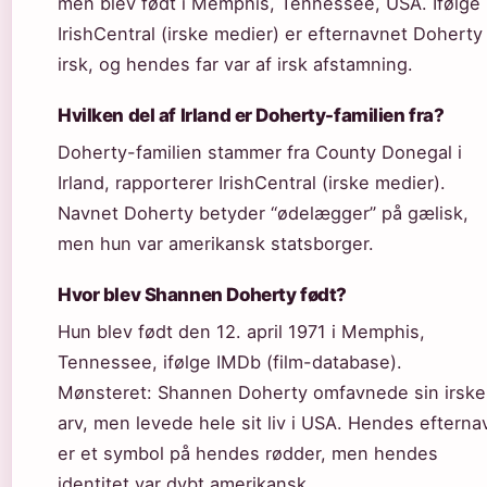
men blev født i Memphis, Tennessee, USA. Ifølge
IrishCentral (irske medier) er efternavnet Doherty
irsk, og hendes far var af irsk afstamning.
Hvilken del af Irland er Doherty-familien fra?
Doherty-familien stammer fra County Donegal i
Irland, rapporterer IrishCentral (irske medier).
Navnet Doherty betyder “ødelægger” på gælisk,
men hun var amerikansk statsborger.
Hvor blev Shannen Doherty født?
Hun blev født den 12. april 1971 i Memphis,
Tennessee, ifølge IMDb (film-database).
Mønsteret: Shannen Doherty omfavnede sin irske
arv, men levede hele sit liv i USA. Hendes efterna
er et symbol på hendes rødder, men hendes
identitet var dybt amerikansk.