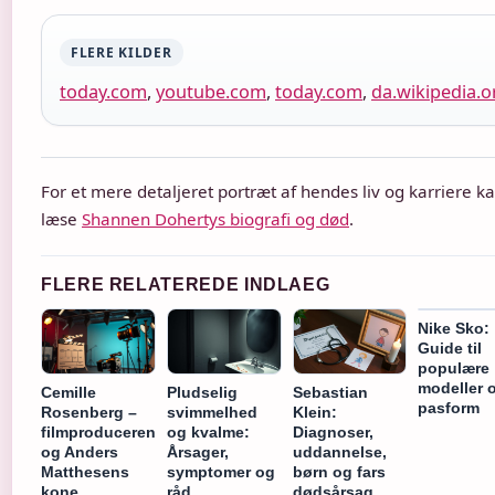
FLERE KILDER
today.com
,
youtube.com
,
today.com
,
da.wikipedia.o
For et mere detaljeret portræt af hendes liv og karriere k
læse
Shannen Dohertys biografi og død
.
FLERE RELATEREDE INDLAEG
Nike Sko:
Guide til
populære
modeller 
Pludselig
Sebastian
Cemille
pasform
svimmelhed
Klein:
Rosenberg –
og kvalme:
Diagnoser,
filmproduceren
Årsager,
uddannelse,
og Anders
symptomer og
børn og fars
Matthesens
råd
dødsårsag
kone