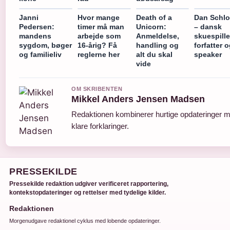
Janni
Hvor mange
Death of a
Dan Schlo
Pedersen:
timer må man
Unicorn:
– dansk
mandens
arbejde som
Anmeldelse,
skuespille
sygdom, bøger
16-årig? Få
handling og
forfatter 
og familieliv
reglerne her
alt du skal
speaker
vide
OM SKRIBENTEN
Mikkel Anders Jensen Madsen
Redaktionen kombinerer hurtige opdateringer 
klare forklaringer.
PRESSEKILDE
Pressekilde redaktion udgiver verificeret rapportering,
kontekstopdateringer og rettelser med tydelige kilder.
Redaktionen
Morgenudgave redaktionel cyklus med lobende opdateringer.