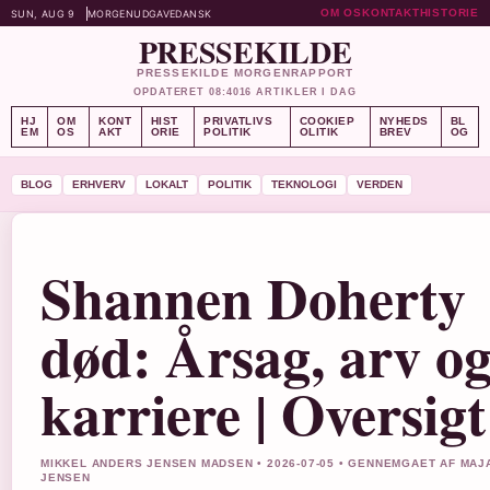
OM OS
KONTAKT
HISTORIE
SUN, AUG 9
MORGENUDGAVE
DANSK
PRESSEKILDE
PRESSEKILDE MORGENRAPPORT
OPDATERET 08:40
16 ARTIKLER I DAG
HJ
OM
KONT
HIST
PRIVATLIVS
COOKIEP
NYHEDS
BL
EM
OS
AKT
ORIE
POLITIK
OLITIK
BREV
OG
BLOG
ERHVERV
LOKALT
POLITIK
TEKNOLOGI
VERDEN
Shannen Doherty
død: Årsag, arv o
karriere | Oversigt
MIKKEL ANDERS JENSEN MADSEN • 2026-07-05 • GENNEMGAET AF MAJ
JENSEN