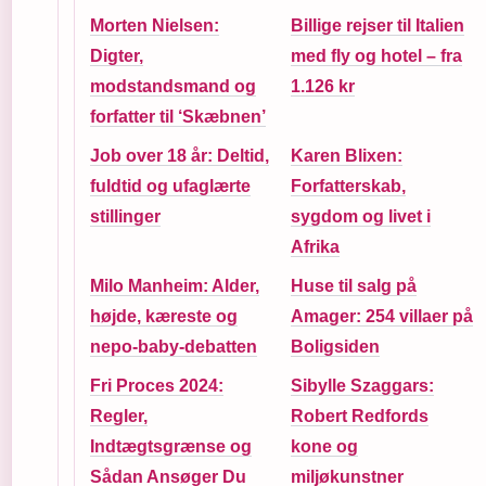
Morten Nielsen:
Billige rejser til Italien
Digter,
med fly og hotel – fra
modstandsmand og
1.126 kr
forfatter til ‘Skæbnen’
Job over 18 år: Deltid,
Karen Blixen:
fuldtid og ufaglærte
Forfatterskab,
stillinger
sygdom og livet i
Afrika
Milo Manheim: Alder,
Huse til salg på
højde, kæreste og
Amager: 254 villaer på
nepo-baby-debatten
Boligsiden
Fri Proces 2024:
Sibylle Szaggars:
Regler,
Robert Redfords
Indtægtsgrænse og
kone og
Sådan Ansøger Du
miljøkunstner