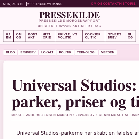
OM OS
KONTAKT
HISTORIE
MON, AUG 10
MORGENUDGAVE
DANSK
PRESSEKILDE
PRESSEKILDE MORGENRAPPORT
OPDATERET 02:23
16 ARTIKLER I DAG
HJ
OM
KONT
HIST
PRIVATLIVS
COOKIEP
NYHEDS
BL
EM
OS
AKT
ORIE
POLITIK
OLITIK
BREV
OG
BLOG
ERHVERV
LOKALT
POLITIK
TEKNOLOGI
VERDEN
Universal Studios:
parker, priser og t
MIKKEL ANDERS JENSEN MADSEN • 2026-06-17 • GENNEMGAET AF HA
Universal Studios-parkerne har skabt en følelse af