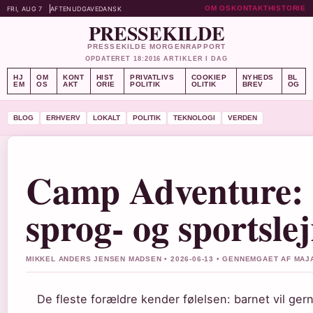
OM OS
KONTAKT
HISTORIE
FRI, AUG 7
AFTENUDGAVE
DANSK
PRESSEKILDE
PRESSEKILDE MORGENRAPPORT
OPDATERET 18:20
16 ARTIKLER I DAG
HJ
OM
KONT
HIST
PRIVATLIVS
COOKIEP
NYHEDS
BL
EM
OS
AKT
ORIE
POLITIK
OLITIK
BREV
OG
BLOG
ERHVERV
LOKALT
POLITIK
TEKNOLOGI
VERDEN
Camp Adventure: G
sprog- og sportslej
MIKKEL ANDERS JENSEN MADSEN • 2026-06-13 • GENNEMGAET AF MAJ
De fleste forældre kender følelsen: barnet vil ger