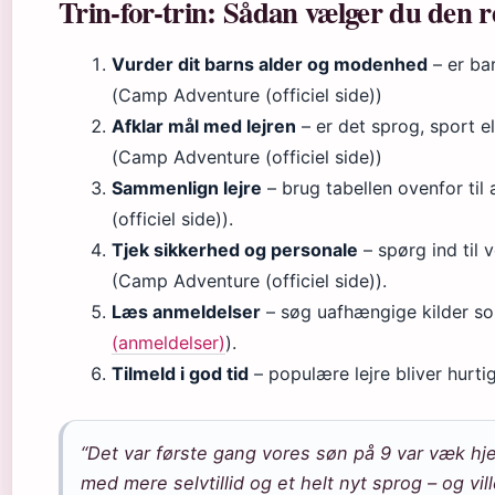
Trin-for-trin: Sådan vælger du den r
Vurder dit barns alder og modenhed
– er ba
(Camp Adventure (officiel side))
Afklar mål med lejren
– er det sprog, sport el
(Camp Adventure (officiel side))
Sammenlign lejre
– brug tabellen ovenfor til
(officiel side)).
Tjek sikkerhed og personale
– spørg ind til 
(Camp Adventure (officiel side)).
Læs anmeldelser
– søg uafhængige kilder som
(anmeldelser)
).
Tilmeld i god tid
– populære lejre bliver hurtig
“Det var første gang vores søn på 9 var væk h
med mere selvtillid og et helt nyt sprog – og vill