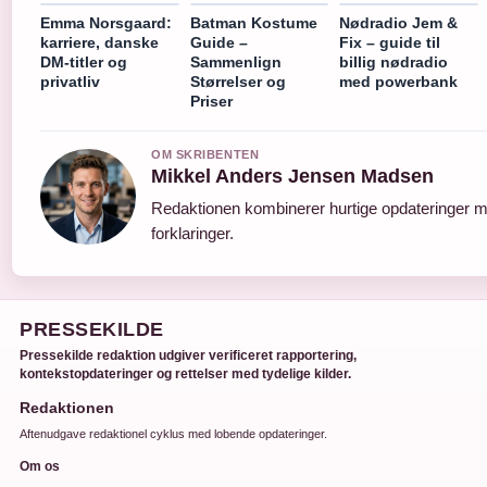
Emma Norsgaard:
Batman Kostume
Nødradio Jem &
karriere, danske
Guide –
Fix – guide til
DM-titler og
Sammenlign
billig nødradio
privatliv
Størrelser og
med powerbank
Priser
OM SKRIBENTEN
Mikkel Anders Jensen Madsen
Redaktionen kombinerer hurtige opdateringer m
forklaringer.
PRESSEKILDE
Pressekilde redaktion udgiver verificeret rapportering,
kontekstopdateringer og rettelser med tydelige kilder.
Redaktionen
Aftenudgave redaktionel cyklus med lobende opdateringer.
Om os