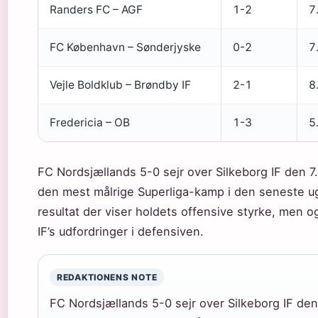
Randers FC – AGF
1-2
7
FC København – Sønderjyske
0-2
7
Vejle Boldklub – Brøndby IF
2-1
8
Fredericia – OB
1-3
5
FC Nordsjællands 5-0 sejr over Silkeborg IF den 
den mest målrige Superliga-kamp i den seneste ug
resultat der viser holdets offensive styrke, men o
IF’s udfordringer i defensiven.
REDAKTIONENS NOTE
FC Nordsjællands 5-0 sejr over Silkeborg IF den