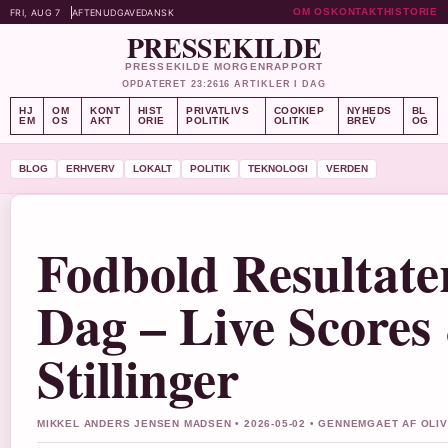
OM OS
KONTAKT
HISTORIE
FRI, AUG 7
AFTENUDGAVE
DANSK
PRESSEKILDE
PRESSEKILDE MORGENRAPPORT
OPDATERET 23:26
16 ARTIKLER I DAG
HJ
OM
KONT
HIST
PRIVATLIVS
COOKIEP
NYHEDS
BL
EM
OS
AKT
ORIE
POLITIK
OLITIK
BREV
OG
BLOG
ERHVERV
LOKALT
POLITIK
TEKNOLOGI
VERDEN
Fodbold Resultater
Dag – Live Scores
Stillinger
MIKKEL ANDERS JENSEN MADSEN • 2026-05-02 • GENNEMGAET AF OLI