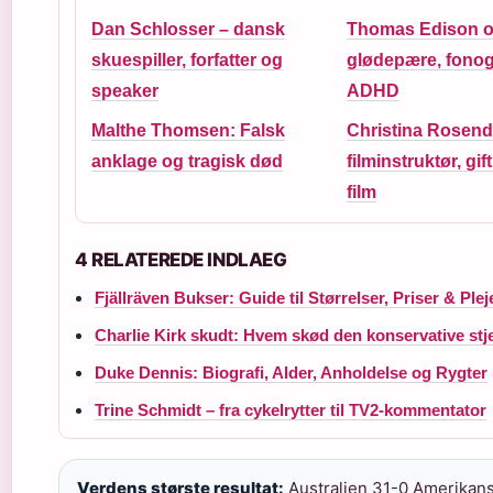
Dan Schlosser – dansk
Thomas Edison op
skuespiller, forfatter og
glødepære, fonog
speaker
ADHD
Malthe Thomsen: Falsk
Christina Rosend
anklage og tragisk død
filminstruktør, gif
film
4 RELATEREDE INDLAEG
Fjällräven Bukser: Guide til Størrelser, Priser & Plej
Charlie Kirk skudt: Hvem skød den konservative stj
Duke Dennis: Biografi, Alder, Anholdelse og Rygter
Trine Schmidt – fra cykelrytter til TV2-kommentator
Verdens største resultat:
Australien 31-0 Amerikan