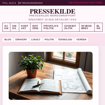
OM OS
KONTAKT
HISTORIE
THU, AUG 6
AFTENUDGAVE
DANSK
PRESSEKILDE
PRESSEKILDE MORGENRAPPORT
OPDATERET 19:45
16 ARTIKLER I DAG
HJ
OM
KONT
HIST
PRIVATLIVS
COOKIEP
NYHEDS
BL
EM
OS
AKT
ORIE
POLITIK
OLITIK
BREV
OG
BLOG
ERHVERV
LOKALT
POLITIK
TEKNOLOGI
VERDEN