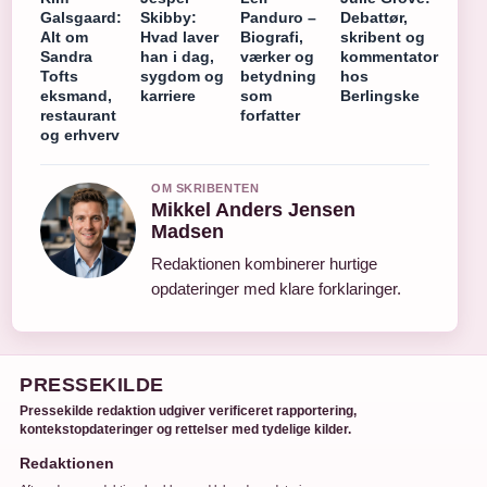
Galsgaard:
Skibby:
Panduro –
Debattør,
Alt om
Hvad laver
Biografi,
skribent og
Sandra
han i dag,
værker og
kommentator
Tofts
sygdom og
betydning
hos
eksmand,
karriere
som
Berlingske
restaurant
forfatter
og erhverv
OM SKRIBENTEN
Mikkel Anders Jensen
Madsen
Redaktionen kombinerer hurtige
opdateringer med klare forklaringer.
PRESSEKILDE
Pressekilde redaktion udgiver verificeret rapportering,
kontekstopdateringer og rettelser med tydelige kilder.
Redaktionen