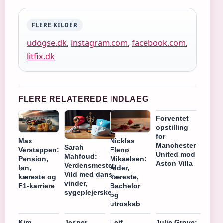
FLERE KILDER
udogse.dk
,
instagram.com
,
facebook.com
,
litfix.dk
FLERE RELATEREDE INDLAEG
Forventet
opstilling
for
Max
Nicklas
Manchester
Sarah
Verstappen:
Flenø
United mod
Mahfoud:
Pension,
Mikaelsen:
Aston Villa
Verdensmester,
løn,
Alder,
Vild med dans-
kæreste og
kæreste,
vinder,
F1-karriere
Bachelor
sygeplejerske
og
utroskab
Kim
Jesper
Leif
Julie Grove: