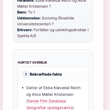
Forældre:
Ebbe Kløvedal Reich og Alice
Møller Kristensen ?
Børn:
To ?
Uddannelse:
Sociolog (Roskilde
Universitetscenter) ?
Erhverv:
Forfatter og udviklingsdirektør i
Spekta A/S
HURTIGT OVERBLIK
Bekræftede fakta
1
Datter af Ebbe Kløvedal Reich
og Alice Møller Kristensen
(
Dansk Film Database
(biografisk opslagsværk)
)