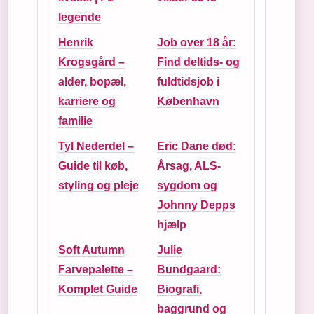
legende
Henrik
Job over 18 år:
Krogsgård –
Find deltids- og
alder, bopæl,
fuldtidsjob i
karriere og
København
familie
Tyl Nederdel –
Eric Dane død:
Guide til køb,
Årsag, ALS-
styling og pleje
sygdom og
Johnny Depps
hjælp
Soft Autumn
Julie
Farvepalette –
Bundgaard:
Komplet Guide
Biografi,
baggrund og