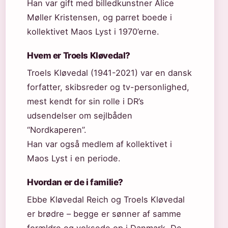
Han var gift med billedkunstner Alice
Møller Kristensen, og parret boede i
kollektivet Maos Lyst i 1970’erne.
Hvem er Troels Kløvedal?
Troels Kløvedal (1941-2021) var en dansk
forfatter, skibsreder og tv-personlighed,
mest kendt for sin rolle i DR’s
udsendelser om sejlbåden
“Nordkaperen”.
Han var også medlem af kollektivet i
Maos Lyst i en periode.
Hvordan er de i familie?
Ebbe Kløvedal Reich og Troels Kløvedal
er brødre – begge er sønner af samme
forældre og voksede op i Danmark. De