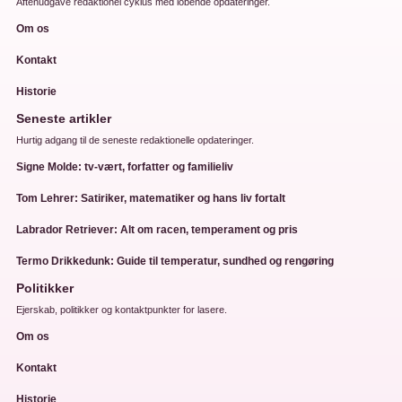
Aftenudgave redaktionel cyklus med lobende opdateringer.
Om os
Kontakt
Historie
Seneste artikler
Hurtig adgang til de seneste redaktionelle opdateringer.
Signe Molde: tv-vært, forfatter og familieliv
Tom Lehrer: Satiriker, matematiker og hans liv fortalt
Labrador Retriever: Alt om racen, temperament og pris
Termo Drikkedunk: Guide til temperatur, sundhed og rengøring
Politikker
Ejerskab, politikker og kontaktpunkter for lasere.
Om os
Kontakt
Historie