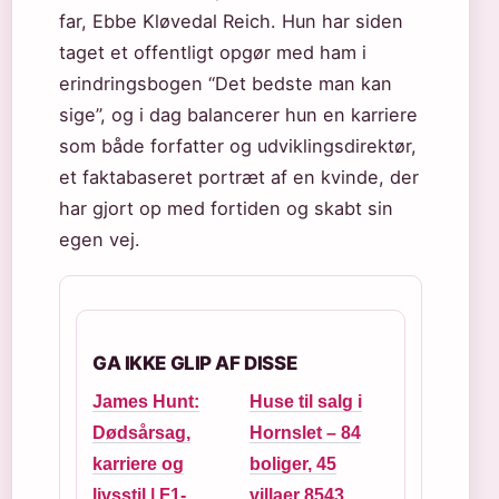
far, Ebbe Kløvedal Reich. Hun har siden
taget et offentligt opgør med ham i
erindringsbogen “Det bedste man kan
sige”, og i dag balancerer hun en karriere
som både forfatter og udviklingsdirektør,
et faktabaseret portræt af en kvinde, der
har gjort op med fortiden og skabt sin
egen vej.
GA IKKE GLIP AF DISSE
James Hunt:
Huse til salg i
Dødsårsag,
Hornslet – 84
karriere og
boliger, 45
livsstil | F1-
villaer 8543