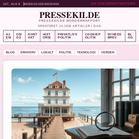
OM OS
KONTAKT
HISTORIE
SAT, AUG 8
MIDDAGSUDGAVE
DANSK
PRESSEKILDE
PRESSEKILDE MORGENRAPPORT
OPDATERET 15:19
16 ARTIKLER I DAG
HJ
OM
KONT
HIST
PRIVATLIVS
COOKIEP
NYHEDS
BL
EM
OS
AKT
ORIE
POLITIK
OLITIK
BREV
OG
BLOG
ERHVERV
LOKALT
POLITIK
TEKNOLOGI
VERDEN