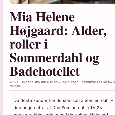
Mia Helene
Højgaard: Alder,
roller i
Sommerdahl og
Badehotellet
MIKKEL ANDERS JENSEN MADSEN • 2026-07-09 • GENNEMGAET AF MAJ
JENSEN
De fleste kender hende som Laura Sommerdahl –
den unge datter af Dan Sommerdahl i TV 2’s
populære krimiserie, men Mia Helene Højgaard