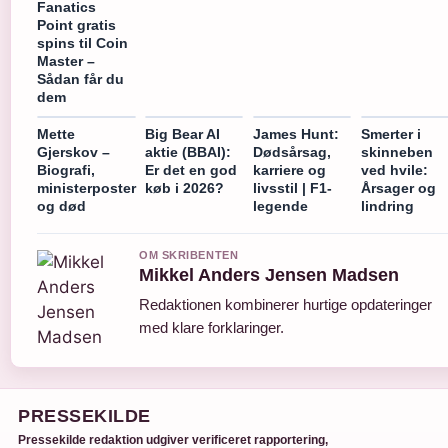
Fanatics
Point gratis
spins til Coin
Master –
Sådan får du
dem
Mette
Big Bear AI
James Hunt:
Smerter i
Gjerskov –
aktie (BBAI):
Dødsårsag,
skinneben
Biografi,
Er det en god
karriere og
ved hvile:
ministerposter
køb i 2026?
livsstil | F1-
Årsager og
og død
legende
lindring
OM SKRIBENTEN
Mikkel Anders Jensen Madsen
Redaktionen kombinerer hurtige opdateringer
med klare forklaringer.
PRESSEKILDE
Pressekilde redaktion udgiver verificeret rapportering,