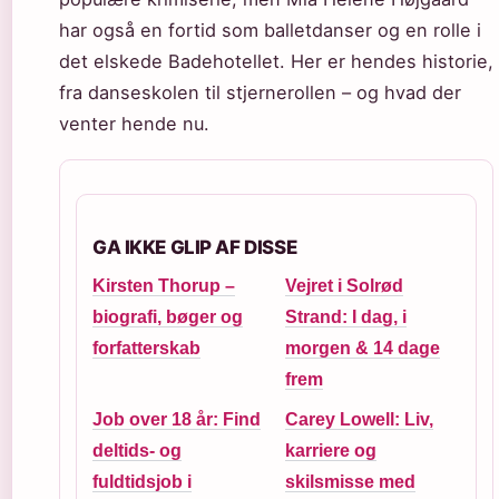
har også en fortid som balletdanser og en rolle i
det elskede Badehotellet. Her er hendes historie,
fra danseskolen til stjernerollen – og hvad der
venter hende nu.
GA IKKE GLIP AF DISSE
Kirsten Thorup –
Vejret i Solrød
biografi, bøger og
Strand: I dag, i
forfatterskab
morgen & 14 dage
frem
Job over 18 år: Find
Carey Lowell: Liv,
deltids- og
karriere og
fuldtidsjob i
skilsmisse med