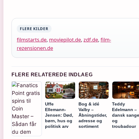
FLERE KILDER
filmstarts.de
,
moviepilot.de
,
zdf.de
,
film-
rezensionen.de
FLERE RELATEREDE INDLAEG
Uffe
Bog & idé
Teddy
Ellemann-
Valby –
Edelmann –
Jensen: Død,
Åbningstider,
dansk sange
børn, hus og
adresse og
og
politisk arv
sortiment
troubadour