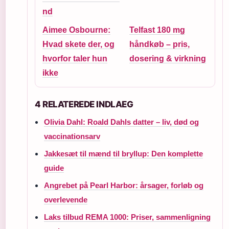
nd
Aimee Osbourne:
Telfast 180 mg
Hvad skete der, og
håndkøb – pris,
hvorfor taler hun
dosering & virkning
ikke
4 RELATEREDE INDLAEG
Olivia Dahl: Roald Dahls datter – liv, død og
vaccinationsarv
Jakkesæt til mænd til bryllup: Den komplette
guide
Angrebet på Pearl Harbor: årsager, forløb og
overlevende
Laks tilbud REMA 1000: Priser, sammenligning