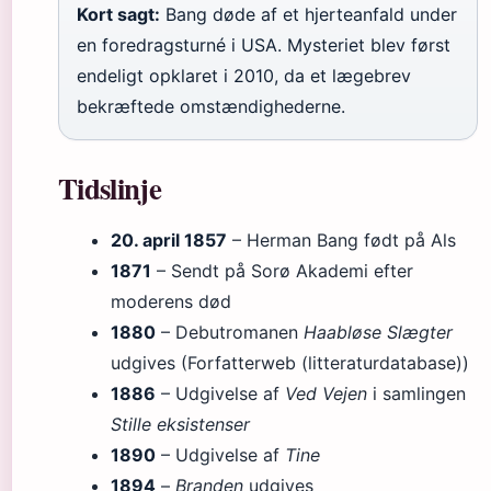
Kort sagt:
Bang døde af et hjerteanfald under
en foredragsturné i USA. Mysteriet blev først
endeligt opklaret i 2010, da et lægebrev
bekræftede omstændighederne.
Tidslinje
20. april 1857
– Herman Bang født på Als
1871
– Sendt på Sorø Akademi efter
moderens død
1880
– Debutromanen
Haabløse Slægter
udgives (Forfatterweb (litteraturdatabase))
1886
– Udgivelse af
Ved Vejen
i samlingen
Stille eksistenser
1890
– Udgivelse af
Tine
1894
–
Branden
udgives