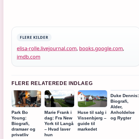
FLERE KILDER
elisa-rolle.livejournal.com
,
books.google.com
,
imdb.com
FLERE RELATEREDE INDLAEG
Duke Dennis:
Biografi,
Alder,
Park Bo
Marie Frank i
Huse til salg i
Anholdelse
Young:
dag: Fra New
Vissenbjerg –
og Rygter
Biografi,
York til Langå
guide til
dramaer og
– Hvad laver
markedet
privatliv
hun