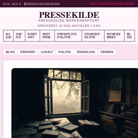
OM OS
KONTAKT
HISTORIE
SUN, AUG 9
MIDDAGSUDGAVE
DANSK
PRESSEKILDE
PRESSEKILDE MORGENRAPPORT
OPDATERET 12:54
16 ARTIKLER I DAG
HJ
OM
KONT
HIST
PRIVATLIVS
COOKIEP
NYHEDS
BL
EM
OS
AKT
ORIE
POLITIK
OLITIK
BREV
OG
BLOG
ERHVERV
LOKALT
POLITIK
TEKNOLOGI
VERDEN