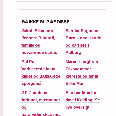
GA IKKE GLIP AF DISSE
Jakob Ellemann-
Sander Sagosen:
Jensen: Biografi,
Børn, kone, skade
familie og
og karriere i
nuværende status
Aalborg
Pol Pot:
Marco Loughran:
Verificerede fakta,
OL-svømmer,
kilder og uafklarede
kæreste og far til
spørgsmål
Billie-Mai
J.P. Jacobsen –
Elpriser time for
forfatter, oversætter
time i Kolding: Se
og
live oversigt
naturvidenskabsma