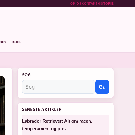
OM OS
KONTAKT
HISTORIE
REV
BLOG
SOG
Ga
SENESTE ARTIKLER
Labrador Retriever: Alt om racen,
temperament og pris