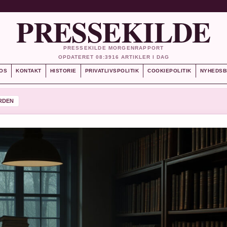
PRESSEKILDE
PRESSEKILDE MORGENRAPPORT
OPDATERET 08:39
16 ARTIKLER I DAG
OS
KONTAKT
HISTORIE
PRIVATLIVSPOLITIK
COOKIEPOLITIK
NYHEDSB
RDEN