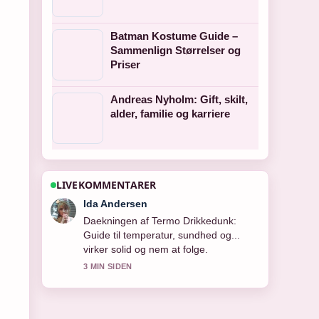
Batman Kostume Guide –
Sammenlign Størrelser og
Priser
Andreas Nyholm: Gift, skilt,
alder, familie og karriere
LIVEKOMMENTARER
Emil Knudsen
Starkt verificeringsarbejde omkring
Carey Lowell: Liv, karriere og
skilsmisse med.... Flere medier burde
skrive pa denne made.
5 MIN SIDEN