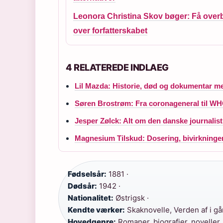
Leonora Christina Skov bøger: Få overb
over forfatterskabet
4 RELATEREDE INDLAEG
Lil Mazda: Historie, død og dokumentar 
Søren Brostrøm: Fra coronageneral til WH
Jesper Zølck: Alt om den danske journalis
Magnesium Tilskud: Dosering, bivirkninge
Fødselsår:
1881 ·
Dødsår:
1942 ·
Nationalitet:
Østrigsk ·
Kendte værker:
Skaknovelle, Verden af i gå
Hovedgenre:
Romaner, biografier, noveller