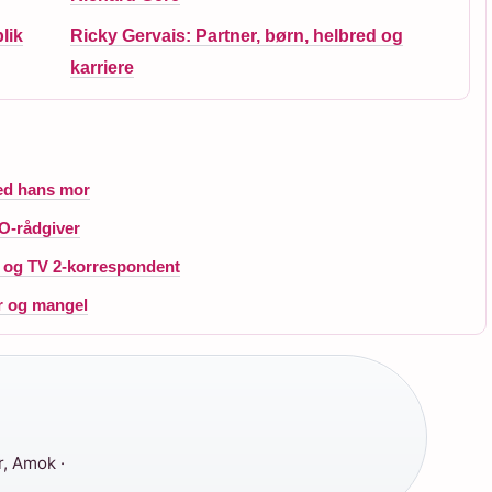
lik
Ricky Gervais: Partner, børn, helbred og
karriere
med hans mor
O-rådgiver
t og TV 2-korrespondent
r og mangel
r, Amok ·