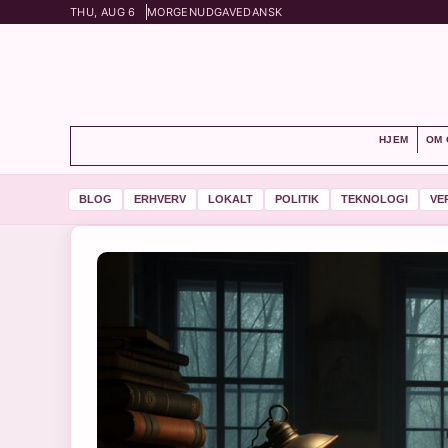
THU, AUG 6
MORGENUDGAVE
DANSK
HJEM
OM 
BLOG
ERHVERV
LOKALT
POLITIK
TEKNOLOGI
VE