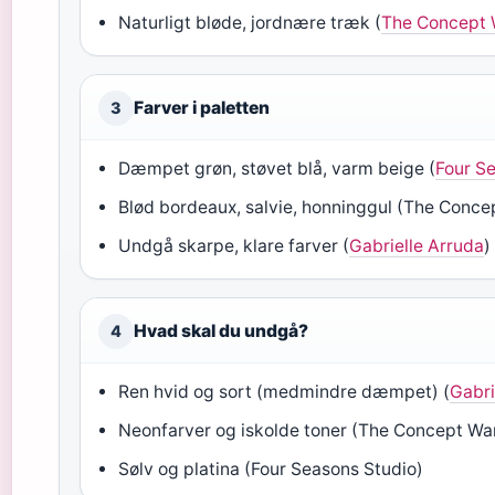
Naturligt bløde, jordnære træk (
The Concept
Farver i paletten
3
Dæmpet grøn, støvet blå, varm beige (
Four S
Blød bordeaux, salvie, honninggul (The Conc
Undgå skarpe, klare farver (
Gabrielle Arruda
)
Hvad skal du undgå?
4
Ren hvid og sort (medmindre dæmpet) (
Gabri
Neonfarver og iskolde toner (The Concept Wa
Sølv og platina (Four Seasons Studio)