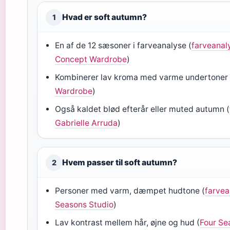
Hvad er soft autumn?
1
En af de 12 sæsoner i farveanalyse (
farveanal
Concept Wardrobe
)
Kombinerer lav kroma med varme undertoner 
Wardrobe
)
Også kaldet blød efterår eller muted autumn (
Gabrielle Arruda
)
Hvem passer til soft autumn?
2
Personer med varm, dæmpet hudtone (
farvea
Seasons Studio
)
Lav kontrast mellem hår, øjne og hud (
Four Se