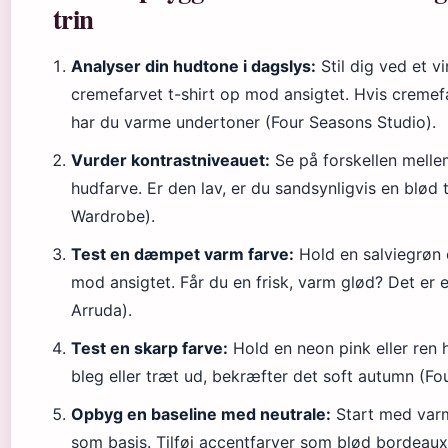
trin
Analyser din hudtone i dagslys:
Stil dig ved et 
cremefarvet t-shirt op mod ansigtet. Hvis cremef
har du varme undertoner (Four Seasons Studio).
Vurder kontrastniveauet:
Se på forskellen mellem
hudfarve. Er den lav, er du sandsynligvis en blø
Wardrobe).
Test en dæmpet varm farve:
Hold en salviegrøn e
mod ansigtet. Får du en frisk, varm glød? Det er e
Arruda).
Test en skarp farve:
Hold en neon pink eller ren 
bleg eller træt ud, bekræfter det soft autumn (Fo
Opbyg en baseline med neutrale:
Start med varm
som basis. Tilføj accentfarver som blød bordeaux