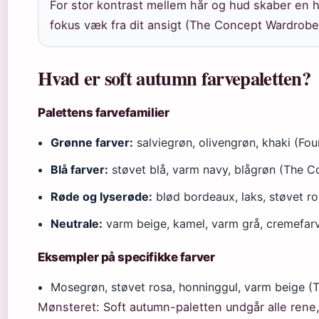
For stor kontrast mellem hår og hud skaber en hå
fokus væk fra dit ansigt (The Concept Wardrobe
Hvad er soft autumn farvepaletten?
Palettens farvefamilier
Grønne farver:
salviegrøn, olivengrøn, khaki (Fo
Blå farver:
støvet blå, varm navy, blågrøn (The 
Røde og lyserøde:
blød bordeaux, laks, støvet ro
Neutrale:
varm beige, kamel, varm grå, cremefarv
Eksempler på specifikke farver
Mosegrøn, støvet rosa, honninggul, varm beige 
Mønsteret: Soft autumn-paletten undgår alle rene, 