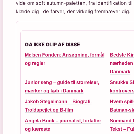
vide om soft autumn-paletten, fra identifikation til
klæde dig i de farver, der virkelig fremhæver dig.
GA IKKE GLIP AF DISSE
Melsen Fonden: Ansøgning, formål
Bedste Ki
og regler
nærheden –
Danmark
Junior seng – guide til størrelser,
Smukke Sim
mærker og køb i Danmark
kontrover
Jakob Stegelmann – Biografi,
Hvem spill
Troldspejlet og B-film
Batman-sk
Angela Brink – journalist, forfatter
Snemand F
og kæreste
Tekst – Fu