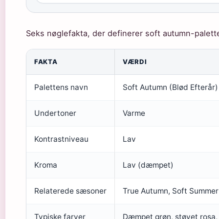
Seks nøglefakta, der definerer soft autumn-palett
FAKTA
VÆRDI
Palettens navn
Soft Autumn (Blød Efterår)
Undertoner
Varme
Kontrastniveau
Lav
Kroma
Lav (dæmpet)
Relaterede sæsoner
True Autumn, Soft Summer
Typiske farver
Dæmpet grøn, støvet rosa,