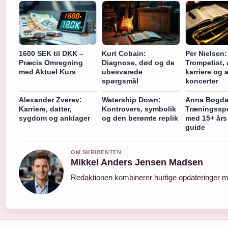
1600 SEK til DKK –
Kurt Cobain:
Per Nielsen:
Præcis Omregning
Diagnose, død og de
Trompetist, 
med Aktuel Kurs
ubesvarede
karriere og 
spørgsmål
koncerter
Alexander Zverev:
Watership Down:
Anna Bogda
Karriere, datter,
Kontrovers, symbolik
Træningsspe
sygdom og anklager
og den berømte replik
med 15+ års 
guide
OM SKRIBENTEN
Mikkel Anders Jensen Madsen
Redaktionen kombinerer hurtige opdateringer me