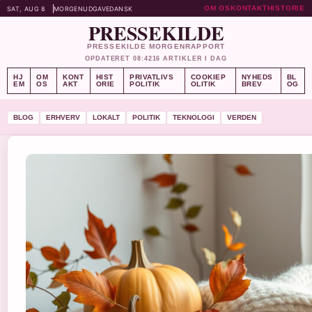
OM OS
KONTAKT
HISTORIE
SAT, AUG 8
MORGENUDGAVE
DANSK
PRESSEKILDE
PRESSEKILDE MORGENRAPPORT
OPDATERET 08:42
16 ARTIKLER I DAG
HJ
OM
KONT
HIST
PRIVATLIVS
COOKIEP
NYHEDS
BL
EM
OS
AKT
ORIE
POLITIK
OLITIK
BREV
OG
BLOG
ERHVERV
LOKALT
POLITIK
TEKNOLOGI
VERDEN