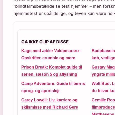
“blindtarmsbetændelse test hjemme” – men forskni
hjemmetest er upålidelige, og tøven kan være risik
GA IKKE GLIP AF DISSE
Kage med æbler Valdemarsro –
Badebassin 
Opskrifter, crumble og mere
køb, vedlig
Prison Break: Komplet guide til
Gustav Mag
serien, sæson 5 og aflysning
yngste mill
Camp Adventure: Guide til børns
Wolt Bud: L
sprog- og sportslejr
du bliver k
Carey Lowell: Liv, karriere og
Cemille Ro
skilsmisse med Richard Gere
filmproduc
Matthesens