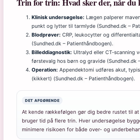
Trin for trin: Hvad sker der, når du
Klinisk undersøgelse:
Lægen palperer maven,
punkt og lytter til tarmlyde (Sundhed.dk – Pa
Blodprøver:
CRP, leukocytter og differentialt
(Sundhed.dk – Patienthåndbogen).
Billeddiagnostik:
Ultralyd eller CT-scanning ve
førstevalg hos børn og gravide (Sundhed.dk 
Operation:
Appendektomi udføres akut, typis
(kikkert) (Sundhed.dk – Patienthåndbogen).
DET AFGØRENDE
At kende rækkefølgen gør dig bedre rustet til at
bruger tid på flere trin. Hver undersøgelse bygge
minimere risikoen for både over- og underbehan