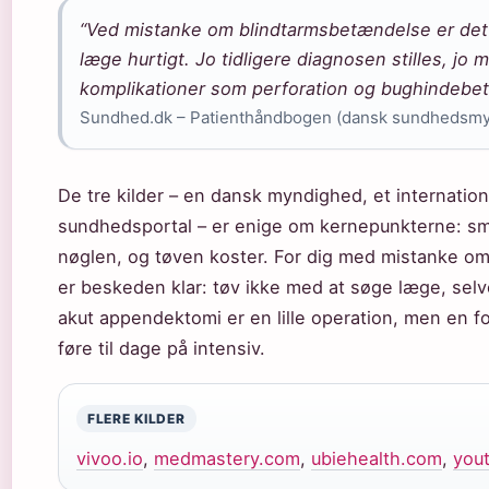
“Ved mistanke om blindtarmsbetændelse er det
læge hurtigt. Jo tidligere diagnosen stilles, jo m
komplikationer som perforation og bughindebe
Sundhed.dk – Patienthåndbogen (dansk sundhedsm
De tre kilder – en dansk myndighed, et internatio
sundhedsportal – er enige om kernepunkterne: s
nøglen, og tøven koster. For dig med mistanke o
er beskeden klar: tøv ikke med at søge læge, sel
akut appendektomi er en lille operation, men en f
føre til dage på intensiv.
FLERE KILDER
vivoo.io
,
medmastery.com
,
ubiehealth.com
,
you