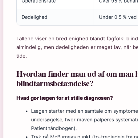
Operationsrate
Over 95 % behand
Dødelighed
Under 0,5 % ved 
Tallene viser en bred enighed blandt fagfolk: bli
almindelig, men dødeligheden er meget lav, når b
tide.
Hvordan finder man ud af om man 
blindtarmsbetændelse?
Hvad gør lægen for at stille diagnosen?
Lægen starter med en samtale om symptomer
undersøgelse, hvor maven palperes systemat
Patienthåndbogen).
Tryk på McBurneys punkt (to-tredjedele fra na