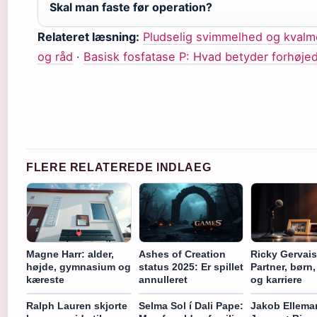
Skal man faste før operation?
Relateret læsning:
Pludselig svimmelhed og kvalm
og råd
·
Basisk fosfatase P: Hvad betyder forhøje
FLERE RELATEREDE INDLAEG
Magne Harr: alder,
Ashes of Creation
Ricky Gervais
højde, gymnasium og
status 2025: Er spillet
Partner, børn
kæreste
annulleret
og karriere
Ralph Lauren skjorte
Selma Sol í Dali Pape:
Jakob Ellema