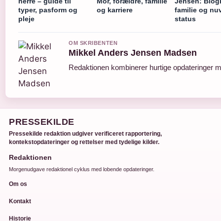
herre – guide til
Mor, forældre, familie
Jensen: Biogr
typer, pasform og
og karriere
familie og n
pleje
status
OM SKRIBENTEN
Mikkel Anders Jensen Madsen
Redaktionen kombinerer hurtige opdateringer me
PRESSEKILDE
Pressekilde redaktion udgiver verificeret rapportering,
kontekstopdateringer og rettelser med tydelige kilder.
Redaktionen
Morgenudgave redaktionel cyklus med lobende opdateringer.
Om os
Kontakt
Historie