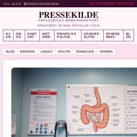
OM OS
KONTAKT
HISTORIE
THU, AUG 6
MORGENUDGAVE
DANSK
PRESSEKILDE
PRESSEKILDE MORGENRAPPORT
OPDATERET 06:58
16 ARTIKLER I DAG
HJ
OM
KONT
HIST
PRIVATLIVS
COOKIEP
NYHEDS
BL
EM
OS
AKT
ORIE
POLITIK
OLITIK
BREV
OG
BLOG
ERHVERV
LOKALT
POLITIK
TEKNOLOGI
VERDEN