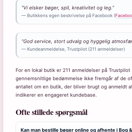
”Vi elsker bøger, spil, kreativitet og leg.”
— Butikkens egen beskrivelse på Facebook (
Faceboo
”God service, stort udvalg og hyggelig atmosfær
— Kundeanmeldelse, Trustpilot (211 anmeldelser)
For en lokal butik er 211 anmeldelser på Trustpilot 
gennemsnitlige bedømmelse ikke fremgår af de offe
antallet om en butik, der bliver brugt og anmeldt 
indikerer en engageret kundebase.
Ofte stillede spørgsmål
Kan man bestille bøger online og afhente i Bog &