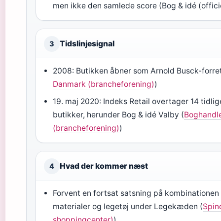
men ikke den samlede score (Bog & idé (offici
Tidslinjesignal
3
2008: Butikken åbner som Arnold Busck-forret
Danmark (brancheforening)
)
19. maj 2020: Indeks Retail overtager 14 tidli
butikker, herunder Bog & idé Valby (
Boghandle
(brancheforening)
)
Hvad der kommer næst
4
Forvent en fortsat satsning på kombinationen 
materialer og legetøj under Legekæden (
Spin
shoppingcenter)
)