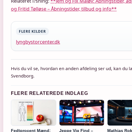
Relateret l?sning:
**Jem og Fix Måløv: Åbningstider, a
og Fritid Tølløse – Åbningstider, tilbud og info**
FLERE KILDER
lyngbystorcenter.dk
Hvis du vil se, hvordan en anden afdeling ser ud, kan du
Svendborg.
FLERE RELATEREDE INDLAEG
Fedtprocent Mænd:
Jeppe Vig Find –
Mathias Rok