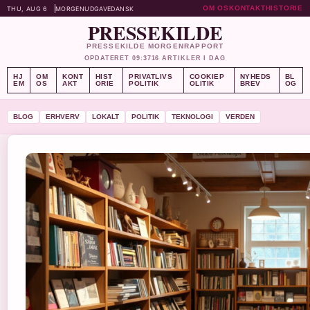
OM OS
KONTAKT
HISTORIE
THU, AUG 6
MORGENUDGAVE
DANSK
PRESSEKILDE
PRESSEKILDE MORGENRAPPORT
OPDATERET 09:37
16 ARTIKLER I DAG
HJ
OM
KONT
HIST
PRIVATLIVS
COOKIEP
NYHEDS
BL
EM
OS
AKT
ORIE
POLITIK
OLITIK
BREV
OG
BLOG
ERHVERV
LOKALT
POLITIK
TEKNOLOGI
VERDEN