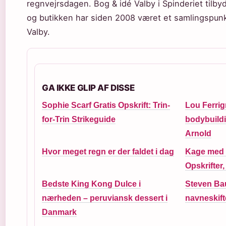
regnvejrsdagen. Bog & idé Valby i Spinderiet tilb
og butikken har siden 2008 været et samlingspunkt
Valby.
GA IKKE GLIP AF DISSE
Sophie Scarf Gratis Opskrift: Trin-
Lou Ferrig
for-Trin Strikeguide
bodybuild
Arnold
Hvor meget regn er der faldet i dag
Kage med 
Opskrifter
Bedste King Kong Dulce i
Steven Bau
nærheden – peruviansk dessert i
navneskift
Danmark