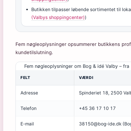
Butikken tilpasser løbende sortimentet til loka
(Valbys shoppingcenter)
)
Fem nøgleoplysninger opsummerer butikkens profil 
kundetilslutning.
Fem nøgleoplysninger om Bog & idé Valby – fra ad
FELT
VÆRDI
Adresse
Spinderiet 18, 2500 Val
Telefon
+45 36 17 10 17
E-mail
38150@bog-ide.dk (Bog &