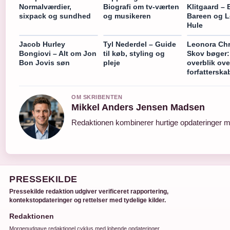
Normalværdier,
Biografi om tv-værten
Klitgaard – 
sixpack og sundhed
og musikeren
Bareen og 
Hule
Jacob Hurley
Tyl Nederdel – Guide
Leonora Chr
Bongiovi – Alt om Jon
til køb, styling og
Skov bøger:
Bon Jovis søn
pleje
overblik ove
forfatterska
OM SKRIBENTEN
Mikkel Anders Jensen Madsen
Redaktionen kombinerer hurtige opdateringer me
PRESSEKILDE
Pressekilde redaktion udgiver verificeret rapportering,
kontekstopdateringer og rettelser med tydelige kilder.
Redaktionen
Morgenudgave redaktionel cyklus med lobende opdateringer.