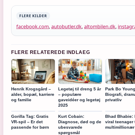
FLERE KILDER
facebook.com
,
autobutler.dk
,
altombilen.dk
,
instag
FLERE RELATEREDE INDLAEG
Henrik Krogsgård –
Legetøj til dreng 5 år
Park Bo Young
alder, bopæl, karriere
– populære
Biografi, dram
og familie
gaveidéer og legetøj
privatliv
2025
Gorilla Tag: Gratis
Kurt Cobain:
Bhad Bhabie: 
VR-spil – Er det
Diagnose, død og de
viral teenager t
passende for børn
ubesvarede
multimillionær
spørgsmål