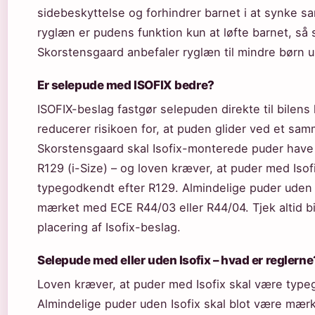
sidebeskyttelse og forhindrer barnet i at synke 
ryglæn er pudens funktion kun at løfte barnet, så 
Skorstensgaard anbefaler ryglæn til mindre børn 
Er selepude med ISOFIX bedre?
ISOFIX-beslag fastgør selepuden direkte til bilens 
reducerer risikoen for, at puden glider ved et sam
Skorstensgaard skal Isofix-monterede puder ha
R129 (i-Size) – og loven kræver, at puder med Isof
typegodkendt efter R129. Almindelige puder uden I
mærket med ECE R44/03 eller R44/04. Tjek altid b
placering af Isofix-beslag.
Selepude med eller uden Isofix – hvad er reglerne
Loven kræver, at puder med Isofix skal være type
Almindelige puder uden Isofix skal blot være mæ