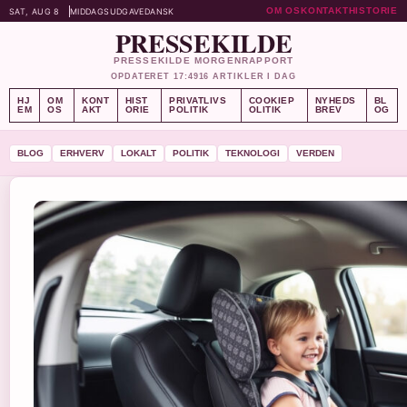
OM OS
KONTAKT
HISTORIE
SAT, AUG 8
MIDDAGSUDGAVE
DANSK
PRESSEKILDE
PRESSEKILDE MORGENRAPPORT
OPDATERET 17:49
16 ARTIKLER I DAG
HJ
OM
KONT
HIST
PRIVATLIVS
COOKIEP
NYHEDS
BL
EM
OS
AKT
ORIE
POLITIK
OLITIK
BREV
OG
BLOG
ERHVERV
LOKALT
POLITIK
TEKNOLOGI
VERDEN