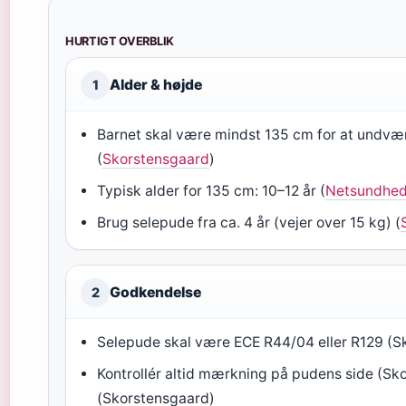
HURTIGT OVERBLIK
Alder & højde
1
Barnet skal være mindst 135 cm for at undvæ
(
Skorstensgaard
)
Typisk alder for 135 cm: 10–12 år (
Netsundhed
Brug selepude fra ca. 4 år (vejer over 15 kg) (
Godkendelse
2
Selepude skal være ECE R44/04 eller R129 (S
Kontrollér altid mærkning på pudens side (Sk
(Skorstensgaard)