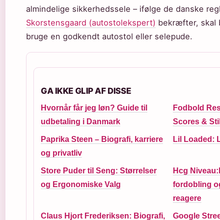
almindelige sikkerhedssele – ifølge de danske reg
Skorstensgaard (autostolekspert)
bekræfter, skal
bruge en godkendt autostol eller selepude.
GA IKKE GLIP AF DISSE
Hvornår får jeg løn? Guide til
Fodbold Resu
udbetaling i Danmark
Scores & Sti
Paprika Steen – Biografi, karriere
Lil Loaded: 
og privatliv
Store Puder til Seng: Størrelser
Hcg Niveau:
og Ergonomiske Valg
fordobling o
reagere
Claus Hjort Frederiksen: Biografi,
Google Stree