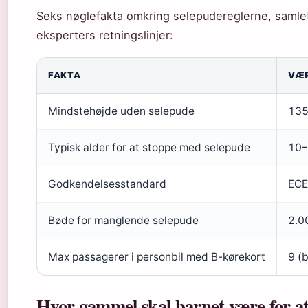
Seks nøglefakta omkring selepudereglerne, samle
eksperters retningslinjer:
FAKTA
VÆ
Mindstehøjde uden selepude
135
Typisk alder for at stoppe med selepude
10–
Godkendelsesstandard
ECE
Bøde for manglende selepude
2.00
Max passagerer i personbil med B-kørekort
9 (b
Hvor gammel skal barnet være for at