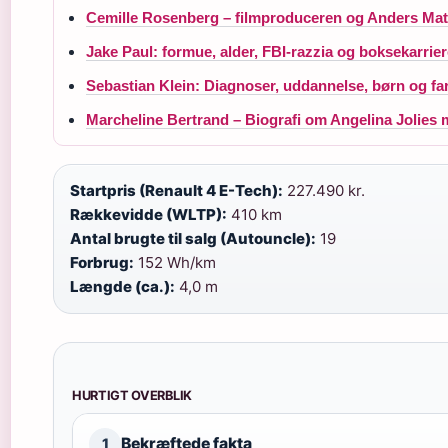
Cemille Rosenberg – filmproduceren og Anders Ma
Jake Paul: formue, alder, FBI-razzia og boksekarrie
Sebastian Klein: Diagnoser, uddannelse, børn og f
Marcheline Bertrand – Biografi om Angelina Jolies 
Startpris (Renault 4 E-Tech):
227.490 kr.
Rækkevidde (WLTP):
410 km
Antal brugte til salg (Autouncle):
19
Forbrug:
152 Wh/km
Længde (ca.):
4,0 m
HURTIGT OVERBLIK
Bekræftede fakta
1