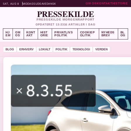
OM OS
KONTAKT
HISTORIE
SAT, AUG 8
MIDDAGSUDGAVE
DANSK
PRESSEKILDE
PRESSEKILDE MORGENRAPPORT
OPDATERET 13:33
16 ARTIKLER I DAG
HJ
OM
KONT
HIST
PRIVATLIVS
COOKIEP
NYHEDS
BL
EM
OS
AKT
ORIE
POLITIK
OLITIK
BREV
OG
BLOG
ERHVERV
LOKALT
POLITIK
TEKNOLOGI
VERDEN