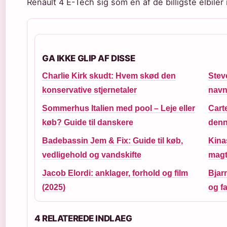
Renault 4 E-Tech sig som en af de billigste elbiler
GA IKKE GLIP AF DISSE
Charlie Kirk skudt: Hvem skød den
Stev
konservative stjernetaler
navn
Sommerhus Italien med pool – Leje eller
Carte
køb? Guide til danskere
denn
Badebassin Jem & Fix: Guide til køb,
Kinas
vedligehold og vandskifte
mag
Jacob Elordi: anklager, forhold og film
Bjar
(2025)
og fa
4 RELATEREDE INDLAEG