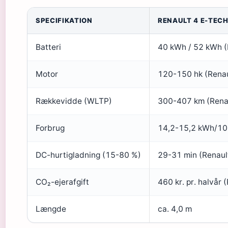
SPECIFIKATION
RENAULT 4 E-TEC
Batteri
40 kWh / 52 kWh (
Motor
120-150 hk (Renau
Rækkevidde (WLTP)
300-407 km (Renau
Forbrug
14,2-15,2 kWh/100
DC-hurtigladning (15-80 %)
29-31 min (Renaul
CO₂-ejerafgift
460 kr. pr. halvår 
Længde
ca. 4,0 m