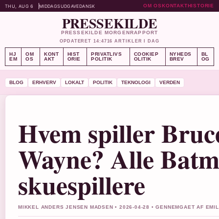
OM OS
KONTAKT
HISTORIE
THU, AUG 6
MIDDAGSUDGAVE
DANSK
PRESSEKILDE
PRESSEKILDE MORGENRAPPORT
OPDATERET 14:47
16 ARTIKLER I DAG
HJ
OM
KONT
HIST
PRIVATLIVS
COOKIEP
NYHEDS
BL
EM
OS
AKT
ORIE
POLITIK
OLITIK
BREV
OG
BLOG
ERHVERV
LOKALT
POLITIK
TEKNOLOGI
VERDEN
Hvem spiller Bruc
Wayne? Alle Batm
skuespillere
MIKKEL ANDERS JENSEN MADSEN • 2026-04-28 • GENNEMGAET AF EMI