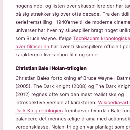
nogensinde, og listen over skuespillere der har t
på sig strækker sig over otte decade. Fra den tidl
seriefremstilling i 1940’erne til de moderne cinem
universer har hver ny skuespiller bragt noget unikt 
som Bruce Wayne. Ifølge
TechRadars kronologiske
over filmserien
har over ti skuespillere officielt po
karakteren i live-action film og serier.
Christian Bale i Nolan-trilogien
Christian Bales fortolkning af Bruce Wayne i Bat
(2005), The Dark Knight (2008) og The Dark Knigh
(2012) regnes ofte som den mest realistiske og
introspektive version af karakteren.
Wikipedia-art
Dark Knight-trilogien
fremhæver hvordan Bale for
balancere det menneskelige drama med actionsek
verdensklasse. Nolan-trilogien var planlagt som p