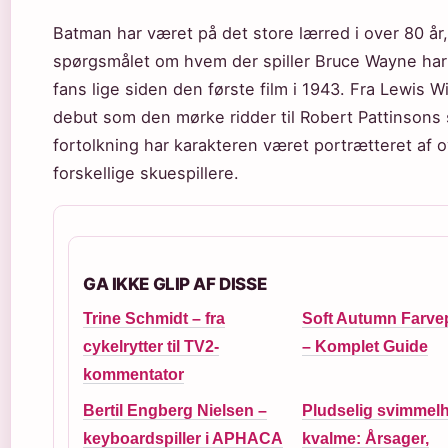
Batman har været på det store lærred i over 80 år
spørgsmålet om hvem der spiller Bruce Wayne har
fans lige siden den første film i 1943. Fra Lewis W
debut som den mørke ridder til Robert Pattinsons
fortolkning har karakteren været portrætteret af o
forskellige skuespillere.
GA IKKE GLIP AF DISSE
Trine Schmidt – fra
Soft Autumn Farvep
cykelrytter til TV2-
– Komplet Guide
kommentator
Bertil Engberg Nielsen –
Pludselig svimmel
keyboardspiller i APHACA
kvalme: Årsager,