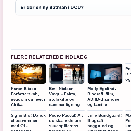
Er der en ny Batman i DCU?
FLERE RELATEREDE INDLAEG
Pa
Bi
og
Karen Blixen:
Emil Nielsen
Molly Egelind:
Forfatterskab,
Vægt – Fakta,
Biografi, film,
sygdom og livet i
stofskifte og
ADHD-diagnose
Afrika
sammenligning
og familie
Signe Bro: Dansk
Pedro Pascal: Alt
Julie Bundgaard:
Ma
elitesvømmer
du skal vide om
Biografi,
Pe
med OL-
skuespillerens
baggrund og
kæ
deltagelse
privatliv og
bæredygtighed
ka