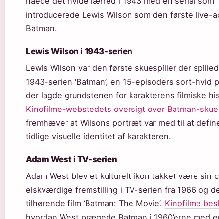
nåede det hvide lærred i 1943 med en serial som
introducerede Lewis Wilson som den første live-a
Batman.
Lewis Wilson i 1943-serien
Lewis Wilson var den første skuespiller der spille
1943-serien ‘Batman’, en 15-episoders sort-hvid 
der lagde grundstenen for karakterens filmiske his
Kinofilme-webstedets oversigt over Batman-skues
fremhæver at Wilsons portræt var med til at defin
tidlige visuelle identitet af karakteren.
Adam West i TV-serien
Adam West blev et kulturelt ikon takket være sin
elskværdige fremstilling i TV-serien fra 1966 og d
tilhørende film ‘Batman: The Movie’.
Kinofilme bes
hvordan West prægede Batman i 1960’erne med en 