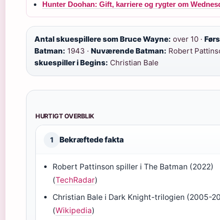
Hunter Doohan: Gift, karriere og rygter om Wednes
Antal skuespillere som Bruce Wayne:
over 10 ·
Førs
Batman:
1943 ·
Nuværende Batman:
Robert Pattins
skuespiller i Begins:
Christian Bale
HURTIGT OVERBLIK
Bekræftede fakta
1
Robert Pattinson spiller i The Batman (2022)
(
TechRadar
)
Christian Bale i Dark Knight-trilogien (2005-2
(
Wikipedia
)