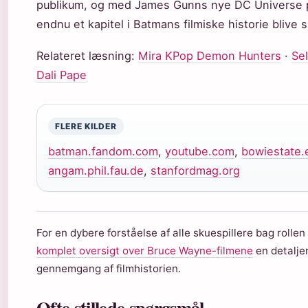
publikum, og med James Gunns nye DC Universe på
endnu et kapitel i Batmans filmiske historie blive 
Relateret læsning:
Mira KPop Demon Hunters
·
Sel
Dali Pape
FLERE KILDER
batman.fandom.com
,
youtube.com
,
bowiestate.
angam.phil.fau.de
,
stanfordmag.org
For en dybere forståelse af alle skuespillere bag rollen 
komplet oversigt over Bruce Wayne-filmene
en detalje
gennemgang af filmhistorien.
Ofte stillede spørgsmål