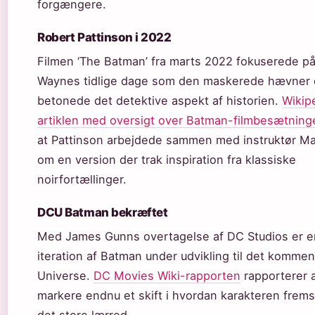
forgængere.
Robert Pattinson i 2022
Filmen ‘The Batman’ fra marts 2022 fokuserede p
Waynes tidlige dage som den maskerede hævner
betonede det detektive aspekt af historien.
Wikip
artiklen med oversigt over Batman-filmbesætning
at Pattinson arbejdede sammen med instruktør M
om en version der trak inspiration fra klassiske
noirfortællinger.
DCU Batman bekræftet
Med James Gunns overtagelse af DC Studios er e
iteration af Batman under udvikling til det komm
Universe.
DC Movies Wiki-rapporten
rapporterer a
markere endnu et skift i hvordan karakteren fremst