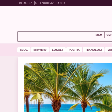
FRI, AUG 7
AFTENUDGAVE
DANSK
HJEM
OM 
BLOG
ERHVERV
LOKALT
POLITIK
TEKNOLOGI
VE