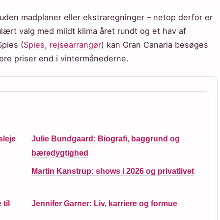
den madplaner eller ekstraregninger – netop derfor er
pulært valg med mildt klima året rundt og et hav af
Spies (
Spies, rejsearrangør
) kan Gran Canaria besøges
vere priser end i vintermånederne.
sleje
Julie Bundgaard: Biografi, baggrund og
bæredygtighed
Martin Kanstrup: shows i 2026 og privatlivet
til
Jennifer Garner: Liv, karriere og formue