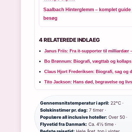
Saalbach Hinterglemm – komplet guide ti
besøg
4 RELATEREDE INDLAEG
Janus Friis: Fra it-supporter til milliardær
Bo Brønnum: Biografi, vægttab og kollaps i
Claus Hjort Frederiksen: Biografi, sag og d
Tito Jackson: Hans død, begravelse og livs
Gennemsnitstemperatur i april:
22°C ·
Solskinstimer pr. dag:
7 timer ·
Populære all inclusive hoteller:
Over 50 ·
Flyvetid fra Danmark:
Ca. 4½ time ·
Bedste rejsetid:
Hele året, top i vinter