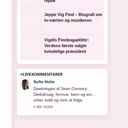
replik
Jeppe Vig Find – Biografi om
tv-værten og musikeren
Vigdís Finnbogadóttir:
Verdens første valgte
kvindelige præsident
LIVEKOMMENTARER
Lukas Pedersen
Starkt verificeringsarbejde omkring
George Floyd: Hvad skete der, og
hvad.... Flere medier burde skrive pa
denne made.
6 MIN SIDEN