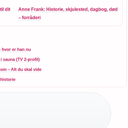
l dit
Anne Frank: Historie, skjulested, dagbog, død
– forråderi
 – hvor er han nu
 sauna (TV 2-profil)
om – Alt du skal vide
historie