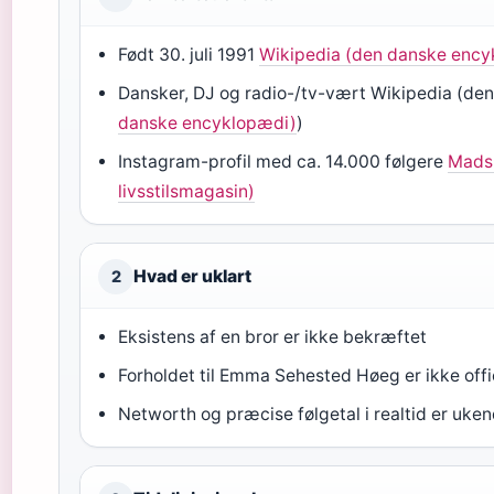
Født 30. juli 1991
Wikipedia (den danske ency
Dansker, DJ og radio-/tv-vært
Wikipedia (de
danske encyklopædi)
)
Instagram-profil med ca. 14.000 følgere
Mads 
livsstilsmagasin)
Hvad er uklart
2
Eksistens af en bror er ikke bekræftet
Forholdet til Emma Sehested Høeg er ikke offi
Networth og præcise følgetal i realtid er uken