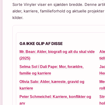
Sorte Vinyler viser en sjælden bredde. Denne arti
alder, karriere, familieforhold og aktuelle projekt
kilder.
GA IKKE GLIP AF DISSE
Mr. Bean: Alder, biografi og alt du skal vide
Ale
(2025)
tid
Selma Sol í Dali Pape: Mor, forældre,
Ja
familie og karriere
He
Olivia Salo: Alder, kæreste, gravid og
Me
karriere
rol
Peter Schmeichel: Karriere, konflikter og
Str
arv
hol