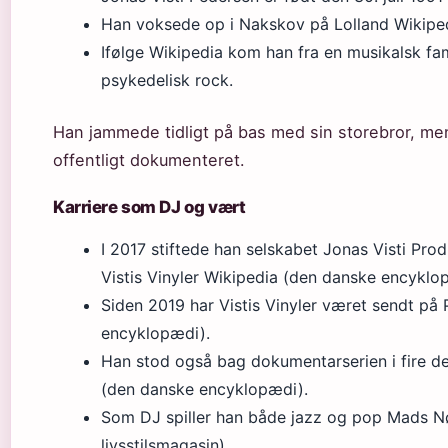
Han voksede op i Nakskov på Lolland
Wikipe
Ifølge Wikipedia kom han fra en musikalsk fam
psykedelisk rock.
Han jammede tidligt på bas med sin storebror, men
offentligt dokumenteret.
Karriere som DJ og vært
I 2017 stiftede han selskabet Jonas Visti Pro
Vistis Vinyler
Wikipedia (den danske encyklo
Siden 2019 har Vistis Vinyler været sendt på
encyklopædi)
.
Han stod også bag dokumentarserien i fire d
(den danske encyklopædi)
.
Som DJ spiller han både jazz og pop
Mads Nø
livsstilsmagasin)
.