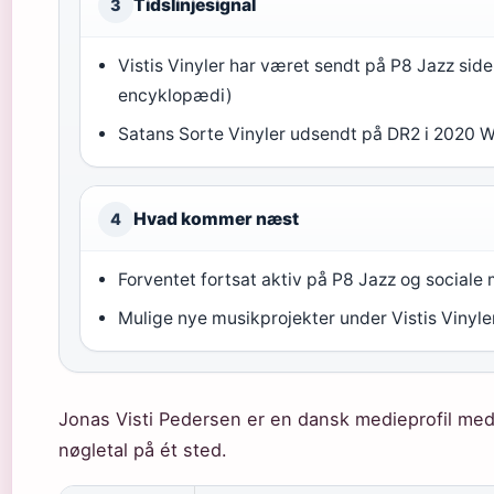
Tidslinjesignal
3
Vistis Vinyler har været sendt på P8 Jazz sid
encyklopædi)
Satans Sorte Vinyler udsendt på DR2 i 2020
W
Hvad kommer næst
4
Forventet fortsat aktiv på P8 Jazz og sociale
Mulige nye musikprojekter under Vistis Vinyle
Jonas Visti Pedersen er en dansk medieprofil med f
nøgletal på ét sted.