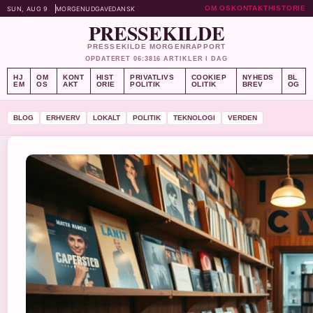
OM OS
KONTAKT
HISTORIE
SUN, AUG 9
MORGENUDGAVE
DANSK
PRESSEKILDE
PRESSEKILDE MORGENRAPPORT
OPDATERET 06:38
16 ARTIKLER I DAG
HJ
OM
KONT
HIST
PRIVATLIVS
COOKIEP
NYHEDS
BL
EM
OS
AKT
ORIE
POLITIK
OLITIK
BREV
OG
BLOG
ERHVERV
LOKALT
POLITIK
TEKNOLOGI
VERDEN