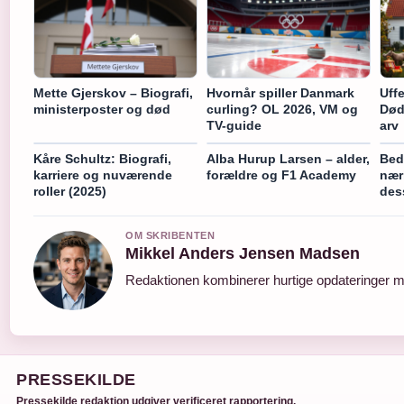
Mette Gjerskov – Biografi,
Hvornår spiller Danmark
Uff
ministerposter og død
curling? OL 2026, VM og
Død
TV-guide
arv
Kåre Schultz: Biografi,
Alba Hurup Larsen – alder,
Bed
karriere og nuværende
forældre og F1 Academy
nær
roller (2025)
des
OM SKRIBENTEN
Mikkel Anders Jensen Madsen
Redaktionen kombinerer hurtige opdateringer me
PRESSEKILDE
Pressekilde redaktion udgiver verificeret rapportering,