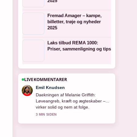
2025
Fremad Amager – kampe,
billetter, trøje og nyheder
2025
Laks tilbud REMA 1000:
Priser, sammenligning og tips
LIVEKOMMENTARER
Freja Jensen
Starkt verificeringsarbejde omkring Ann
Eleonora Jørgensen – Biografi, film
og.... Flere medier burde skrive pa
denne made.
5 MIN SIDEN