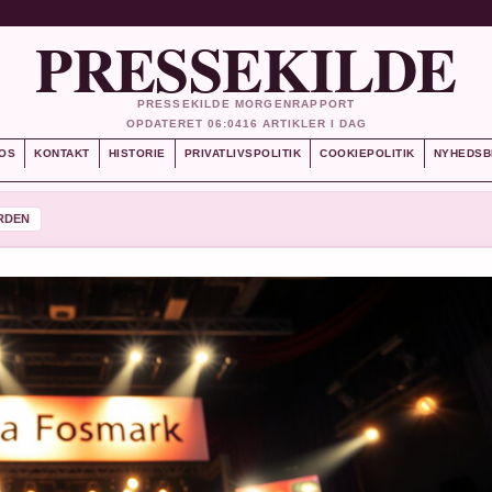
PRESSEKILDE
PRESSEKILDE MORGENRAPPORT
OPDATERET 06:04
16 ARTIKLER I DAG
OS
KONTAKT
HISTORIE
PRIVATLIVSPOLITIK
COOKIEPOLITIK
NYHEDSB
RDEN