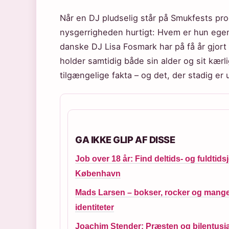
Når en DJ pludselig står på Smukfests pro
nysgerrigheden hurtigt: Hvem er hun egentl
danske DJ Lisa Fosmark har på få år gjo
holder samtidig både sin alder og sit kærlig
tilgængelige fakta – og det, der stadig er u
GA IKKE GLIP AF DISSE
Job over 18 år: Find deltids- og fuldtidsj
København
Mads Larsen – bokser, rocker og mang
identiteter
Joachim Stender: Præsten og bilentusi