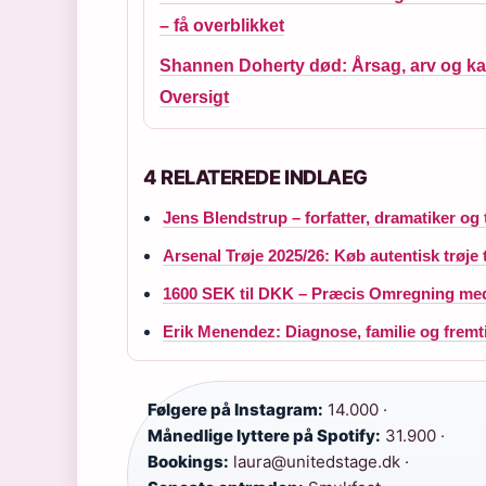
– få overblikket
Shannen Doherty død: Årsag, arv og kar
Oversigt
4 RELATEREDE INDLAEG
Jens Blendstrup – forfatter, dramatiker og 
Arsenal Trøje 2025/26: Køb autentisk trøje 
1600 SEK til DKK – Præcis Omregning med
Erik Menendez: Diagnose, familie og fremt
Følgere på Instagram:
14.000 ·
Månedlige lyttere på Spotify:
31.900 ·
Bookings:
laura@unitedstage.dk ·