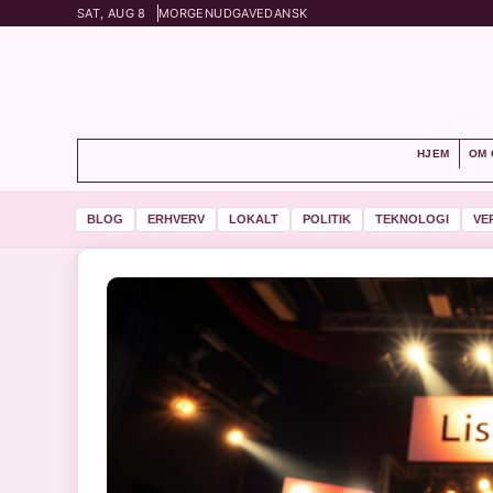
SAT, AUG 8
MORGENUDGAVE
DANSK
HJEM
OM 
BLOG
ERHVERV
LOKALT
POLITIK
TEKNOLOGI
VE