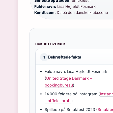
Seneste optræden:
Smukfest ·
Fulde navn:
Lisa Højfeldt Fosmark ·
Kendt som:
DJ på den danske klubscene
HURTIGT OVERBLIK
Bekræftede fakta
1
Fulde navn: Lisa Højfeldt Fosmark
(
United Stage Danmark –
bookingbureau
)
14.000 følgere på Instagram (
Instag
– officiel profil
)
Spillede på Smukfest 2023 (
Smukfes