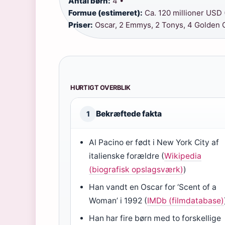
Antal børn:
4 •
Formue (estimeret):
Ca. 120 millioner USD 
Priser:
Oscar, 2 Emmys, 2 Tonys, 4 Golden 
HURTIGT OVERBLIK
Bekræftede fakta
1
Al Pacino er født i New York City af
italienske forældre (
Wikipedia
(biografisk opslagsværk)
)
Han vandt en Oscar for ‘Scent of a
Woman’ i 1992 (
IMDb (filmdatabase)
Han har fire børn med to forskellige