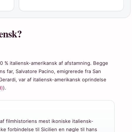
iensk?
100 % italiensk-amerikansk af afstamning. Begge
ns far, Salvatore Pacino, emigrerede fra San
Gerardi, var af italiensk-amerikansk oprindelse
d)
).
 af filmhistoriens mest ikoniske italiensk-
e forbindelse til Sicilien en nøgle til hans