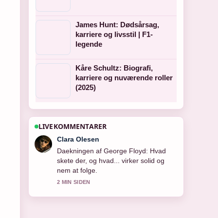
James Hunt: Dødsårsag,
karriere og livsstil | F1-
legende
Kåre Schultz: Biografi,
karriere og nuværende roller
(2025)
LIVEKOMMENTARER
Ida Andersen
Starkt verificeringsarbejde omkring
Google Street View i Danmark: Guide,
dækning.... Flere medier burde skrive
pa denne made.
4 MIN SIDEN