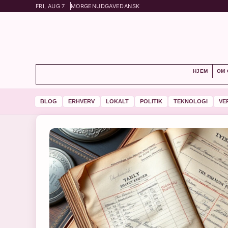
FRI, AUG 7
MORGENUDGAVE
DANSK
HJEM
OM 
BLOG
ERHVERV
LOKALT
POLITIK
TEKNOLOGI
VE