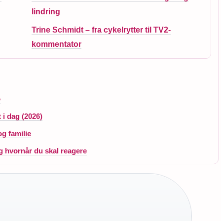
lindring
Trine Schmidt – fra cykelrytter til TV2-
kommentator
e
 i dag (2026)
og familie
g hvornår du skal reagere