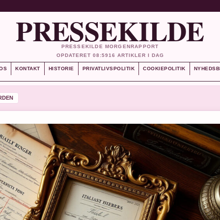
PRESSEKILDE
PRESSEKILDE MORGENRAPPORT
OPDATERET 08:59
16 ARTIKLER I DAG
OS
KONTAKT
HISTORIE
PRIVATLIVSPOLITIK
COOKIEPOLITIK
NYHEDSB
RDEN