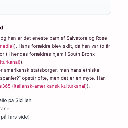
nd
 og han er det eneste barn af Salvatore og Rose
-medie)
). Hans forældre blev skilt, da han var to år
or til hendes forældres hjem i South Bronx
turkanal)
).
g er amerikansk statsborger, men hans etniske
n spanier?” opstår ofte, men det er en myte. Han
365 (italiensk-amerikansk kulturkanal)
).
llo på Sicilien
kaner
k på fars side)