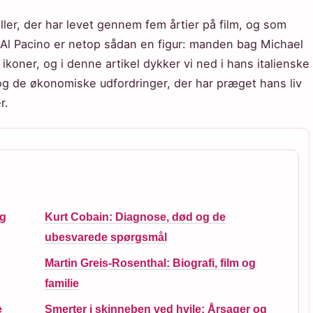
ler, der har levet gennem fem årtier på film, og som
lle. Al Pacino er netop sådan en figur: manden bag Michael
koner, og i denne artikel dykker vi ned i hans italienske
og de økonomiske udfordringer, der har præget hans liv
r.
og
Kurt Cobain: Diagnose, død og de
ubesvarede spørgsmål
Martin Greis-Rosenthal: Biografi, film og
familie
e
Smerter i skinneben ved hvile: Årsager og