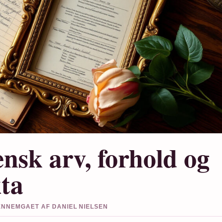
ensk arv, forhold og
kta
GENNEMGAET AF DANIEL NIELSEN