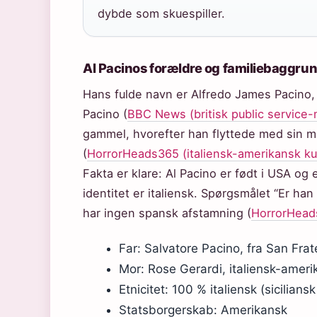
dybde som skuespiller.
Al Pacinos forældre og familiebaggru
Hans fulde navn er Alfredo James Pacino,
Pacino (
BBC News (britisk public service
gammel, hvorefter han flyttede med sin m
(
HorrorHeads365 (italiensk-amerikansk kul
Fakta er klare: Al Pacino er født i USA o
identitet er italiensk. Spørgsmålet “Er ha
har ingen spansk afstamning (
HorrorHeads
Far: Salvatore Pacino, fra San Frate
Mor: Rose Gerardi, italiensk-ameri
Etnicitet: 100 % italiensk (sicilians
Statsborgerskab: Amerikansk