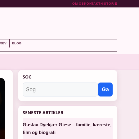
OM OS
KONTAKT
HISTORIE
REV
BLOG
SOG
Ga
SENESTE ARTIKLER
Gustav Dyekjær Giese – familie, kæreste,
film og biografi