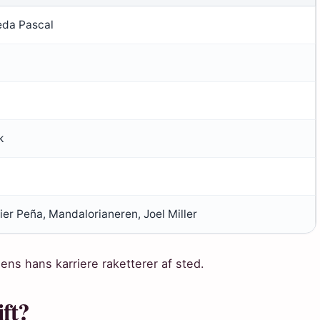
eda Pascal
k
ier Peña, Mandalorianeren, Joel Miller
 mens hans karriere raketterer af sted.
ift?