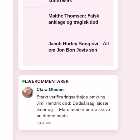
kontrovers
Malthe Thomsen: Falsk
anklage og tragisk død
Jacob Hurley Bongiovi – Alt
om Jon Bon Jovis søn
LIVEKOMMENTARER
Ida Andersen
Stark gennemgang af Morten Stig
Christensen død – et liv.... Det er den
klareste opsummering jeg har set i
dag.
3 MIN SIDEN