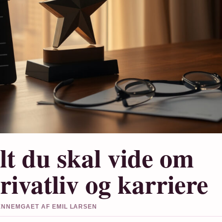
lt du skal vide om
rivatliv og karriere
GENNEMGAET AF EMIL LARSEN