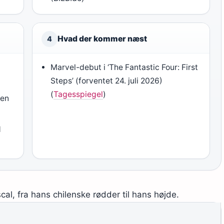
Hvad der kommer næst
4
d
Marvel-debut i ‘The Fantastic Four: First
Steps’ (forventet 24. juli 2026)
(
Tagesspiegel
)
men
d
l, fra hans chilenske rødder til hans højde.