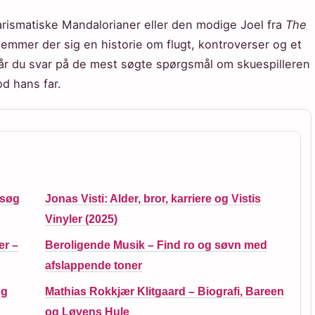
rismatiske Mandalorianer eller den modige Joel fra
The
mmer der sig en historie om flugt, kontroverser og et
 får du svar på de mest søgte spørgsmål om skuespilleren
od hans far.
esøg
Jonas Visti: Alder, bror, karriere og Vistis
Vinyler (2025)
er –
Beroligende Musik – Find ro og søvn med
afslappende toner
og
Mathias Rokkjær Klitgaard – Biografi, Bareen
og Løvens Hule