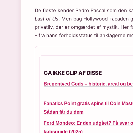
De fleste kender Pedro Pascal som den ka
Last of Us
. Men bag Hollywood-facaden ge
privatliv, der er omgærdet af mystik. Her
– fra hans forholdsstatus til anklagerne m
GA IKKE GLIP AF DISSE
Bregentved Gods – historie, areal og b
Fanatics Point gratis spins til Coin Mast
Sådan får du dem
Ford Mondeo: Er den udgået? Få svar 
købsguide (2025)