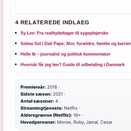
4 RELATEREDE INDLAEG
Sy Lee: Fra realitydeltager til sygeplejerske
Selma Sol í Dali Pape: Mor, forældre, familie og karrie
Helle Ib – journalist og politisk kommentator
Hvornår får jeg løn? Guide til udbetaling i Danmark
Premiereår:
2018 ·
Sidste sæson:
2021 ·
Antal sæsoner:
4 ·
Streamingtjeneste:
Netflix ·
Aldersgrænse (Netflix):
16+ ·
Hovedpersoner:
Monse, Ruby, Jamal, Cesar