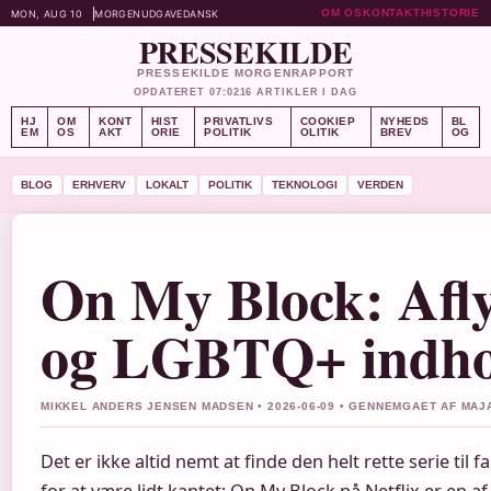
OM OS
KONTAKT
HISTORIE
MON, AUG 10
MORGENUDGAVE
DANSK
PRESSEKILDE
PRESSEKILDE MORGENRAPPORT
OPDATERET 07:02
16 ARTIKLER I DAG
HJ
OM
KONT
HIST
PRIVATLIVS
COOKIEP
NYHEDS
BL
EM
OS
AKT
ORIE
POLITIK
OLITIK
BREV
OG
BLOG
ERHVERV
LOKALT
POLITIK
TEKNOLOGI
VERDEN
On My Block: Afly
og LGBTQ+ indho
MIKKEL ANDERS JENSEN MADSEN • 2026-06-09 • GENNEMGAET AF MAJ
Det er ikke altid nemt at finde den helt rette serie til f