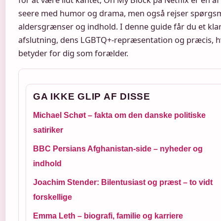
for at være lidt kantet; On My Block på Netflix er en a
seere med humor og drama, men også rejser spørgs
aldersgrænser og indhold. I denne guide får du et klar
afslutning, dens LGBTQ+-repræsentation og præcis,
betyder for dig som forælder.
GA IKKE GLIP AF DISSE
Michael Schøt – fakta om den danske politiske
satiriker
BBC Persians Afghanistan-side – nyheder og
indhold
Joachim Stender: Bilentusiast og præst – to vidt
forskellige
Emma Leth – biografi, familie og karriere