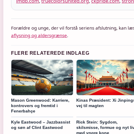
imdb.com
,
truecolorsunited.org
,
ckpride.com
,
stron
Forældre og unge, der vil forstå seriens afslutning, kan 
aflysning og aldersgrænse
.
FLERE RELATEREDE INDLAEG
Mason Greenwood: Karriere,
Kinas Præsident: Xi Jinping
kontrovers og fremtid i
vej til magten
Fenerbahçe
Kyle Eastwood – Jazzbassist
Rick Stein: Sygdom,
og søn af Clint Eastwood
skilsmisse, formue og nyt li
med yngre kone