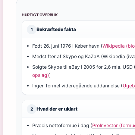
HURTIGT OVERBLIK
Bekræftede fakta
1
Født 26. juni 1976 i København (
Wikipedia (bio
Medstifter af Skype og KaZaA (Wikipedia (ivæ
Solgte Skype til eBay i 2005 for 2,6 mia. USD 
opslag)
)
Ingen formel videregående uddannelse (
Ugebr
Hvad der er uklart
2
Præcis nettoformue i dag (
ProInvestor (formu