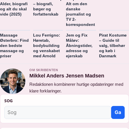
Alder, biografi
– biografi,
Alt om den
og alt du skal
bøger og
danske
vide (2025)
forfatterskab
journalist og
TV 2-
korrespondent
Massage
Lou Ferrigno:
Jem og Fix
Pirat Kostume
Østerbro: Find
Høretab,
Måløv:
– Guide til
den bedste
bodybuilding
Åbningstider,
valg, tilbehør
massage og
og venskabet
adresse og
og køb i
priser
med Arnold
ejerskab
Danmark
OM SKRIBENTEN
Mikkel Anders Jensen Madsen
Redaktionen kombinerer hurtige opdateringer med
klare forklaringer.
SOG
Ga