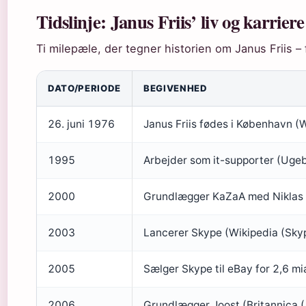
Tidslinje: Janus Friis’ liv og karriere
Ti milepæle, der tegner historien om Janus Friis – f
DATO/PERIODE
BEGIVENHED
26. juni 1976
Janus Friis fødes i København (
1995
Arbejder som it-supporter (Ugebr
2000
Grundlægger KaZaA med Niklas 
2003
Lancerer Skype (Wikipedia (Sky
2005
Sælger Skype til eBay for 2,6 m
2006
Grundlægger Joost (Britannica (