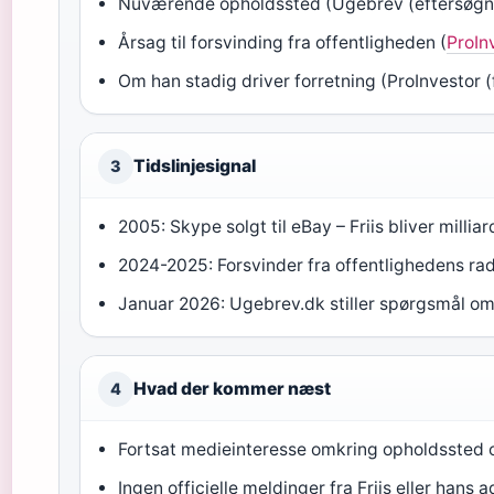
Nuværende opholdssted (Ugebrev (eftersøgni
Årsag til forsvinding fra offentligheden (
ProIn
Om han stadig driver forretning (ProInvestor 
Tidslinjesignal
3
2005: Skype solgt til eBay – Friis bliver milli
2024-2025: Forsvinder fra offentlighedens r
Januar 2026: Ugebrev.dk stiller spørgsmål om
Hvad der kommer næst
4
Fortsat medieinteresse omkring opholdssted 
Ingen officielle meldinger fra Friis eller hans 