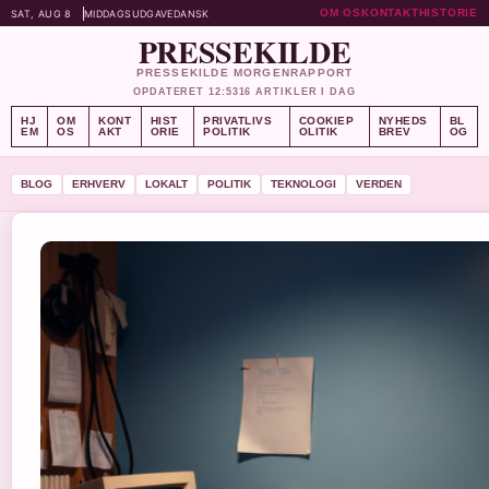
OM OS
KONTAKT
HISTORIE
SAT, AUG 8
MIDDAGSUDGAVE
DANSK
PRESSEKILDE
PRESSEKILDE MORGENRAPPORT
OPDATERET 12:53
16 ARTIKLER I DAG
HJ
OM
KONT
HIST
PRIVATLIVS
COOKIEP
NYHEDS
BL
EM
OS
AKT
ORIE
POLITIK
OLITIK
BREV
OG
BLOG
ERHVERV
LOKALT
POLITIK
TEKNOLOGI
VERDEN