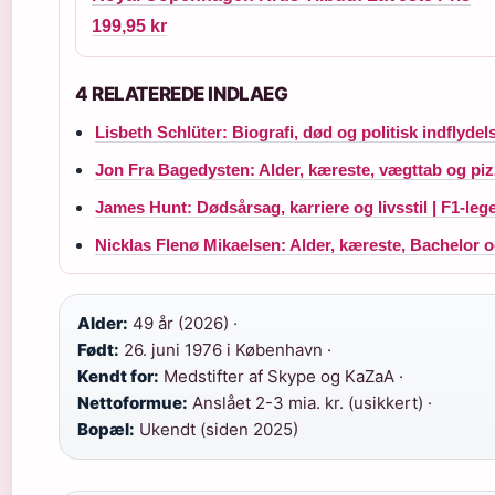
199,95 kr
4 RELATEREDE INDLAEG
Lisbeth Schlüter: Biografi, død og politisk indflydel
Jon Fra Bagedysten: Alder, kæreste, vægttab og piz
James Hunt: Dødsårsag, karriere og livsstil | F1-le
Nicklas Flenø Mikaelsen: Alder, kæreste, Bachelor 
Alder:
49 år (2026) ·
Født:
26. juni 1976 i København ·
Kendt for:
Medstifter af Skype og KaZaA ·
Nettoformue:
Anslået 2-3 mia. kr. (usikkert) ·
Bopæl:
Ukendt (siden 2025)