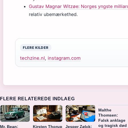
Gustav Magnar Witzøe: Norges yngste millia
relativ ubemærkethed.
FLERE KILDER
techzine.nl
,
instagram.com
FLERE RELATEREDE INDLAEG
Malthe
Thomsen:
Falsk anklage
og tragisk død
Mr. Bean:
Kirsten Thorup
Jesper Zølck: