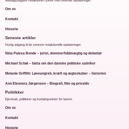
Middagsudgave redaktionel cyklus med lobende opdateringer.
Om os
Kontakt
Historie
Seneste artikler
Hurtig adgang til de seneste redaktionelle opdateringer.
Nina Palesa Bonde – jurist, dommerfuldmægtig og debattør
Michael Schøt – fakta om den danske politiske satiriker
Melanie Griffith: Løveangreb, kræft og ægteskaber – historien
Ann Eleonora Jørgensen – Biografi, film og privatliv
Politikker
Ejerskab, politikker og kontaktpunkter for lasere.
Om os
Kontakt
Historie