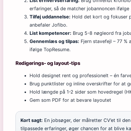
List erhvervserfaring:
Brug omvendt kronolog
erfaringer, så de matcher jobannoncen ifølge
Tilføj uddannelse:
Hold det kort og fokuser p
anbefaler Jofibo.
List kompetencer:
Brug 5-8 nøgleord fra job
Gennemlæs og tilpas:
Fjern stavefejl – 77 % 
ifølge TopResume.
Redigerings- og layout-tips
Hold designet rent og professionelt – én farv
Brug punktlister og inline overskrifter for at
Hold længde på 1-2 sider som hovedregel (H
Gem som PDF for at bevare layoutet
Kort sagt:
En jobsøger, der målretter CV’et til de
tilpassede erfaringer, øger chancen for at blive ka