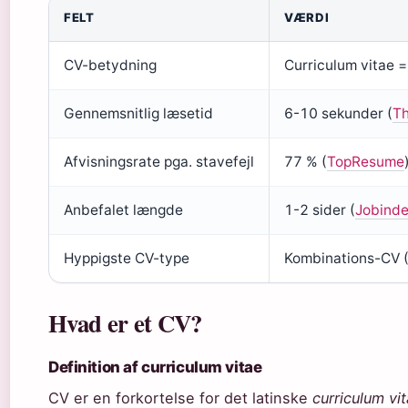
FELT
VÆRDI
CV-betydning
Curriculum vitae =
Gennemsnitlig læsetid
6-10 sekunder (
Th
Afvisningsrate pga. stavefejl
77 % (
TopResume
Anbefalet længde
1-2 sider (
Jobind
Hyppigste CV-type
Kombinations-CV 
Hvad er et CV?
Definition af curriculum vitae
CV er en forkortelse for det latinske
curriculum vi