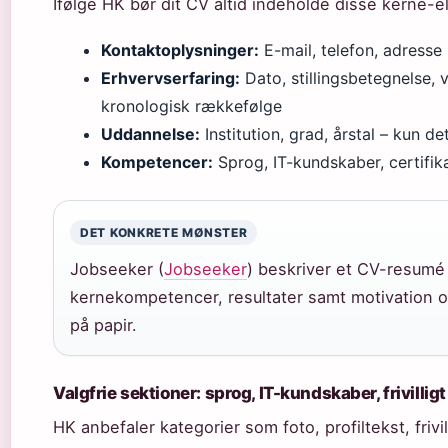
Ifølge HK bør dit CV altid indeholde disse kerne-
Kontaktoplysninger:
E-mail, telefon, adresse (
Erhvervserfaring:
Dato, stillingsbetegnelse,
kronologisk rækkefølge
Uddannelse:
Institution, grad, årstal – kun d
Kompetencer:
Sprog, IT-kundskaber, certifik
DET KONKRETE MØNSTER
Jobseeker (
Jobseeker
) beskriver et CV-resumé
kernekompetencer, resultater samt motivation og
på papir.
Valgfrie sektioner: sprog, IT-kundskaber, frivillig
HK anbefaler kategorier som foto, profiltekst, frivi