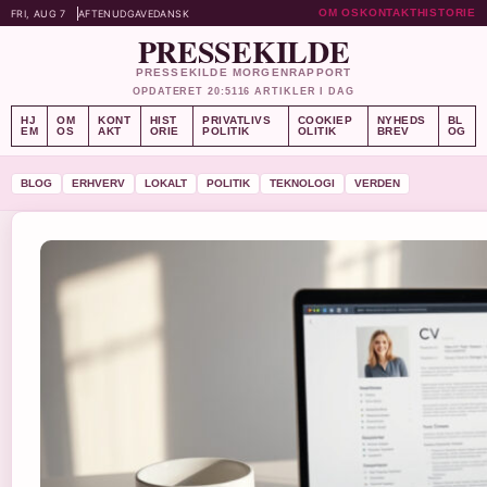
OM OS
KONTAKT
HISTORIE
FRI, AUG 7
AFTENUDGAVE
DANSK
PRESSEKILDE
PRESSEKILDE MORGENRAPPORT
OPDATERET 20:51
16 ARTIKLER I DAG
HJ
OM
KONT
HIST
PRIVATLIVS
COOKIEP
NYHEDS
BL
EM
OS
AKT
ORIE
POLITIK
OLITIK
BREV
OG
BLOG
ERHVERV
LOKALT
POLITIK
TEKNOLOGI
VERDEN