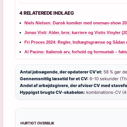
4 RELATEREDE INDLAEG
Niels Nielsen: Dansk komiker med oneman-show 20
Jonas Visti: Alder, bror, karriere og Vistis Vinyler (2
Fri Proces 2024: Regler, Indtægtsgrænse og Sådan
Al Pacino: Italiensk arv, forhold og formuetab – fakt
Antal jobsøgende, der opdaterer CV’et:
58 % gør de
Gennemsnitlig læsetid for et CV:
6-10 sekunder (The
Andel af arbejdsgivere, der afviser CV med stavefej
Hyppigst brugte CV-skabelon:
kombinations-CV (45
HURTIGT OVERBLIK