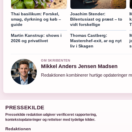
Thai basilikum: Forskel,
Joachim Stender:
M
smag, dyrkning og køb –
Bilentusiast og præst – to
k
guide
vidt forskellige
T
Martin Kanstrup: shows i
Thomas Castberg:
M
2026 og privatlivet
Masterchef-exit, ar og nyt
j
liv i Skagen
s
OM SKRIBENTEN
Mikkel Anders Jensen Madsen
Redaktionen kombinerer hurtige opdateringer me
PRESSEKILDE
Pressekilde redaktion udgiver verificeret rapportering,
kontekstopdateringer og rettelser med tydelige kilder.
Redaktionen