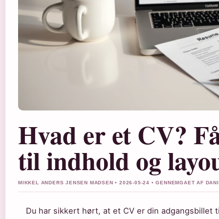
Hvad er et CV? Få
til indhold og layo
MIKKEL ANDERS JENSEN MADSEN • 2026-05-24 • GENNEMGAET AF DAN
Du har sikkert hørt, at et CV er din adgangsbille