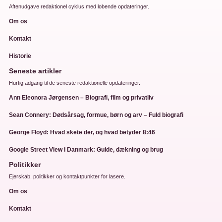
Aftenudgave redaktionel cyklus med lobende opdateringer.
Om os
Kontakt
Historie
Seneste artikler
Hurtig adgang til de seneste redaktionelle opdateringer.
Ann Eleonora Jørgensen – Biografi, film og privatliv
Sean Connery: Dødsårsag, formue, børn og arv – Fuld biografi
George Floyd: Hvad skete der, og hvad betyder 8:46
Google Street View i Danmark: Guide, dækning og brug
Politikker
Ejerskab, politikker og kontaktpunkter for lasere.
Om os
Kontakt