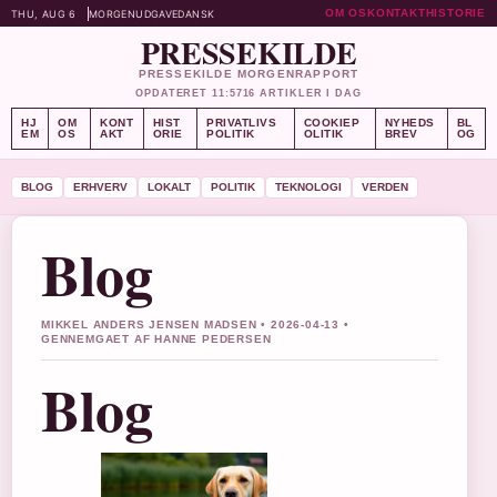
OM OS
KONTAKT
HISTORIE
THU, AUG 6
MORGENUDGAVE
DANSK
PRESSEKILDE
PRESSEKILDE MORGENRAPPORT
OPDATERET 11:57
16 ARTIKLER I DAG
HJ
OM
KONT
HIST
PRIVATLIVS
COOKIEP
NYHEDS
BL
EM
OS
AKT
ORIE
POLITIK
OLITIK
BREV
OG
BLOG
ERHVERV
LOKALT
POLITIK
TEKNOLOGI
VERDEN
Blog
MIKKEL ANDERS JENSEN MADSEN • 2026-04-13 •
GENNEMGAET AF HANNE PEDERSEN
Blog