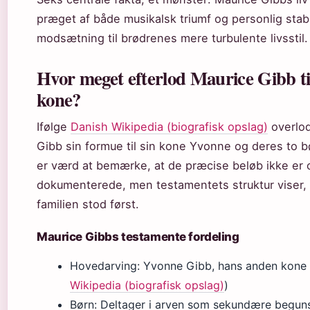
præget af både musikalsk triumf og personlig stabil
modsætning til brødrenes mere turbulente livsstil.
Hvor meget efterlod Maurice Gibb til
kone?
Ifølge
Danish Wikipedia (biografisk opslag)
overlo
Gibb sin formue til sin kone Yvonne og deres to b
er værd at bemærke, at de præcise beløb ikke er o
dokumenterede, men testamentets struktur viser, 
familien stod først.
Maurice Gibbs testamente fordeling
Hovedarving: Yvonne Gibb, hans anden kone 
Wikipedia (biografisk opslag)
)
Børn: Deltager i arven som sekundære begun