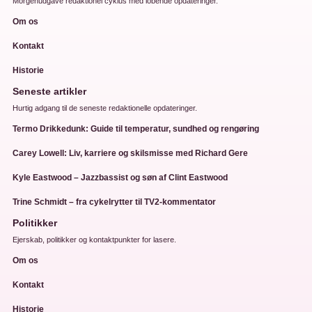
Morgenudgave redaktionel cyklus med lobende opdateringer.
Om os
Kontakt
Historie
Seneste artikler
Hurtig adgang til de seneste redaktionelle opdateringer.
Termo Drikkedunk: Guide til temperatur, sundhed og rengøring
Carey Lowell: Liv, karriere og skilsmisse med Richard Gere
Kyle Eastwood – Jazzbassist og søn af Clint Eastwood
Trine Schmidt – fra cykelrytter til TV2-kommentator
Politikker
Ejerskab, politikker og kontaktpunkter for lasere.
Om os
Kontakt
Historie