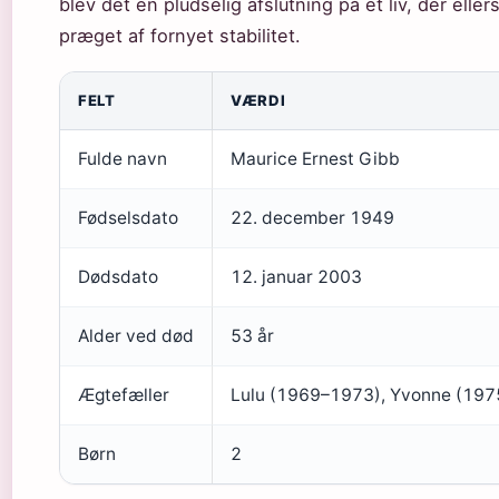
blev det en pludselig afslutning på et liv, der eller
præget af fornyet stabilitet.
Nøglefakta om Maurice Gibbs liv og død
FELT
VÆRDI
Fulde navn
Maurice Ernest Gibb
Fødselsdato
22. december 1949
Dødsdato
12. januar 2003
Alder ved død
53 år
Ægtefæller
Lulu (1969–1973), Yvonne (19
Børn
2