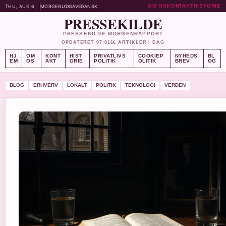
OM OS
KONTAKT
HISTORIE
THU, AUG 6
MORGENUDGAVE
DANSK
PRESSEKILDE
PRESSEKILDE MORGENRAPPORT
OPDATERET 07:01
16 ARTIKLER I DAG
HJ
OM
KONT
HIST
PRIVATLIVS
COOKIEP
NYHEDS
BL
EM
OS
AKT
ORIE
POLITIK
OLITIK
BREV
OG
BLOG
ERHVERV
LOKALT
POLITIK
TEKNOLOGI
VERDEN