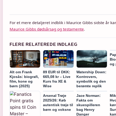
For et mere detaljeret indblik i Maurice Gibbs sidste år k
Maurice Gibbs dødsårsag og testamente
.
FLERE RELATEREDE INDLAEG
Pap
Bio
og 
Alt om Frank
89 EUR til DKK:
Watership Down:
Kjosås: biografi,
665,08 kr – Live
Kontrovers,
film, kone og
Kurs fra XE &
symbolik og den
børn (2025)
Wise
berømte replik
Arsenal Trøje
Jace Norman:
Mik
2025/26: Køb
Fakta om
Hvo
autentisk trøje til
skuespilleren
kør
børn og voksne
bag Henry
Su
Danger
kar