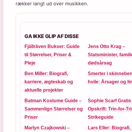
rækker langt ud over musikken.
GA IKKE GLIP AF DISSE
Fjällräven Bukser: Guide
Jens Otto Krag –
til Størrelser, Priser &
Statsminister, famil
Pleje
dødsårsag
Ben Miller: Biografi,
Smerter i skinnebe
karriere, ægteskab og
hvile: Årsager og li
aktuelle projekter
Batman Kostume Guide –
Sophie Scarf Gratis
Sammenlign Størrelser og
Opskrift: Trin-for-Tr
Priser
Strikeguide
Marlyn Czajkowski –
Lars Eller: Biografi, 