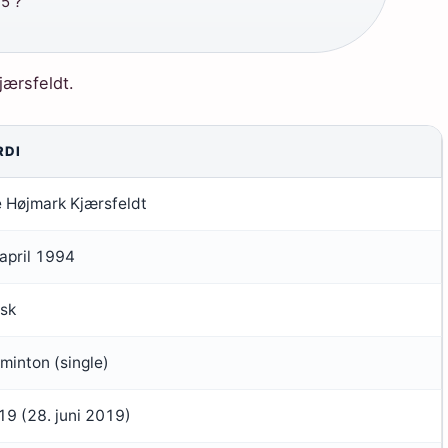
5 ?
ærsfeldt.
RDI
e Højmark Kjærsfeldt
 april 1994
sk
minton (single)
19 (
28. juni 2019
)