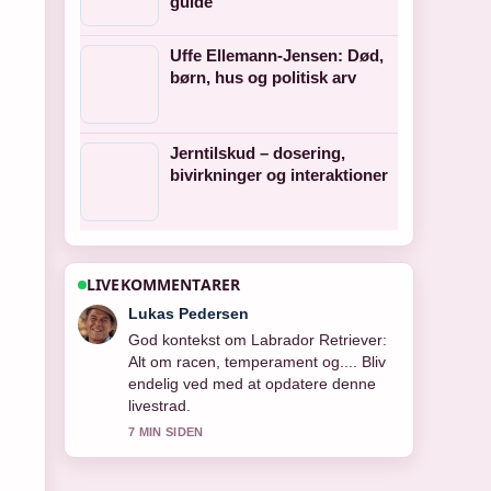
guide
Uffe Ellemann-Jensen: Død,
børn, hus og politisk arv
Jerntilskud – dosering,
bivirkninger og interaktioner
LIVEKOMMENTARER
Mikkel Madsen
Daekningen af Termo Drikkedunk:
Guide til temperatur, sundhed og...
virker solid og nem at folge.
9 MIN SIDEN