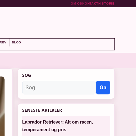
OM OS
KONTAKT
HISTORIE
REV
BLOG
SOG
Ga
SENESTE ARTIKLER
Labrador Retriever: Alt om racen,
temperament og pris