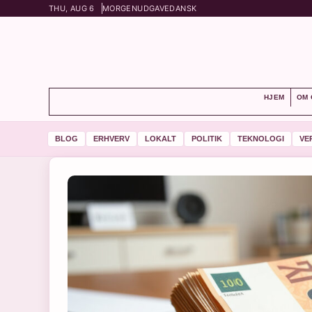
THU, AUG 6
MORGENUDGAVE
DANSK
HJEM
OM 
BLOG
ERHVERV
LOKALT
POLITIK
TEKNOLOGI
VE