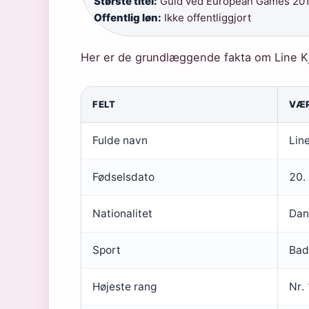
Største titel:
Guld ved European Games 201
Offentlig løn:
Ikke offentliggjort
Her er de grundlæggende fakta om Line Kj
FELT
VÆ
Grundlæggende
Fulde navn
Lin
fakta
om
Fødselsdato
20.
Line
Kjærsfeldt
Nationalitet
Dan
Sport
Bad
Højeste rang
Nr. 