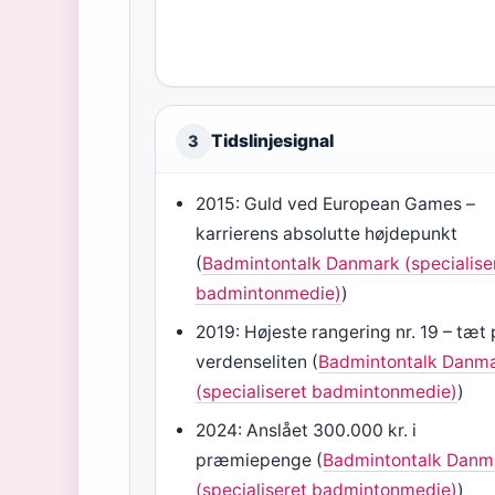
Tidslinjesignal
3
2015: Guld ved European Games –
karrierens absolutte højdepunkt
(
Badmintontalk Danmark (specialise
badmintonmedie)
)
2019: Højeste rangering nr. 19 – tæt
verdenseliten (
Badmintontalk Danm
(specialiseret badmintonmedie)
)
2024: Anslået 300.000 kr. i
præmiepenge (
Badmintontalk Danm
(specialiseret badmintonmedie)
)